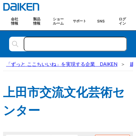
会社
製品
ショー
ログ
SNS
サポート
情報
情報
ルーム
イン
「ずっと ここちいいね」を実現する企業 DAIKEN
建
上田市交流文化芸術セ
ンター