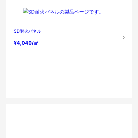
SD耐火パネル
¥4,040/㎡