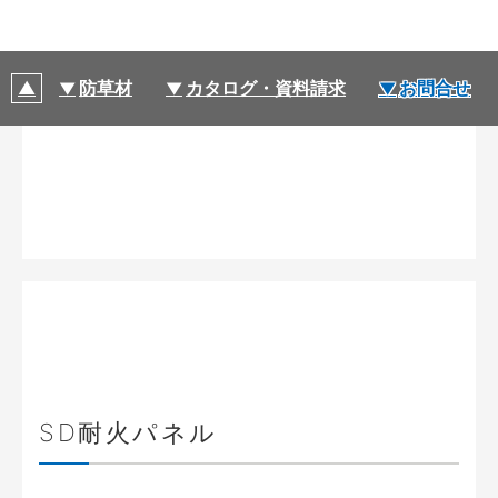
ネル
防草材
カタログ・資料請求
お問合せ
SD耐火パネル