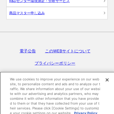
R&Dセンター環境測定・分析サービス
商品マスター申し込み
電子公告
このWEBサイトについて
プライバシーポリシー
SNSコミュニティガイドライン
サイトマップ
We use cookies to improve your experience on our web
site, to personalize content and ads and to analyze our t
raffic. We share information about your use of our websi
©DAIKEN Corporation All Rights Reserved.
te with our advertising and analytics partners, who may
combine it with other information that you have provide
d to them or that they have collected from your use of t
heir services. Please click [Cookie Settings] to customiz
e your cookie settings on our website.
Privacy Policy