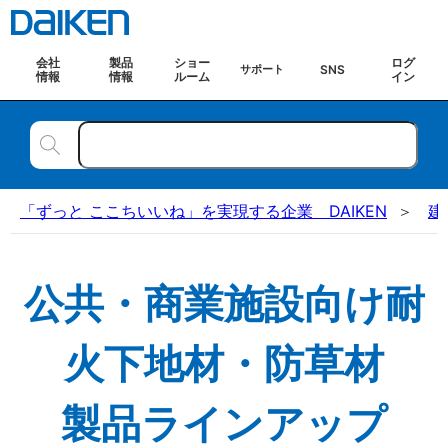
会社
製品
ショー
ログ
SNS
サポート
情報
情報
ルーム
イン
「ずっと ここちいいね」を実現する企業 DAIKEN
建
公共・商業施設向け耐
火下地材・防草材
製品ラインアップ