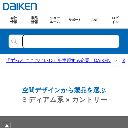
会社
製品
ショー
ログ
SNS
サポート
情報
情報
ルーム
イン
「ずっと ここちいいね」を実現する企業 DAIKEN
建
空間デザインから製品を選ぶ
ミディアム系 × カントリー