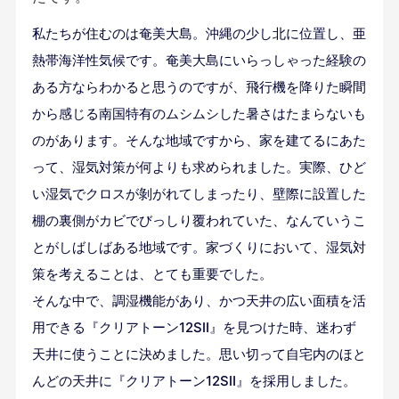
私たちが住むのは奄美大島。沖縄の少し北に位置し、亜
熱帯海洋性気候です。奄美大島にいらっしゃった経験の
ある方ならわかると思うのですが、飛行機を降りた瞬間
から感じる南国特有のムシムシした暑さはたまらないも
のがあります。そんな地域ですから、家を建てるにあた
って、湿気対策が何よりも求められました。実際、ひど
い湿気でクロスが剝がれてしまったり、壁際に設置した
棚の裏側がカビでびっしり覆われていた、なんていうこ
とがしばしばある地域です。家づくりにおいて、湿気対
策を考えることは、とても重要でした。
そんな中で、調湿機能があり、かつ天井の広い面積を活
用できる『クリアトーン12SⅡ』を見つけた時、迷わず
天井に使うことに決めました。思い切って自宅内のほと
んどの天井に『クリアトーン12SⅡ』を採用しました。