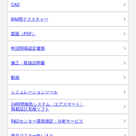
CAD
BIM用テクスチャー
図面（PDF）
申請関係認定書類
施工・取扱説明書
動画
シミュレーションツール
24時間換気システム〈エアスマート〉
簡易設計見積ソフト
R&Dセンター環境測定・分析サービス
商品マスター申し込み