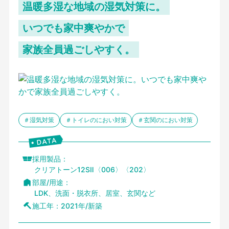
温暖多湿な地域の湿気対策に。
いつでも家中爽やかで
家族全員過ごしやすく。
＃湿気対策
＃トイレのにおい対策
＃玄関のにおい対策
採用製品：
クリアトーン12SⅡ〈006〉〈202〉
部屋/用途：
LDK、洗面・脱衣所、居室、玄関など
施工年：
2021年/新築