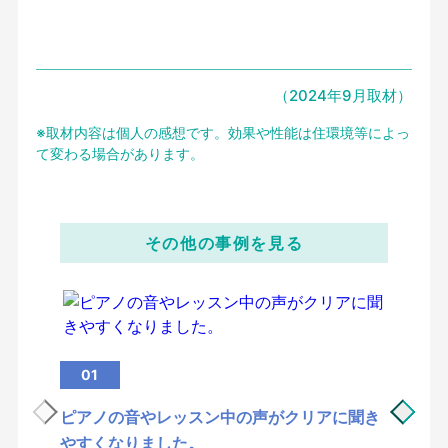
（2024年9月取材）
※取材内容は個人の感想です。効果や性能は住環境等によっ
て変わる場合があります。
その他の事例を見る
01
0
ピアノの音やレッスン中の声がクリアに聞き
WE
やすくなりました。
きる