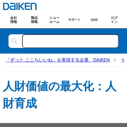
会社
製品
ショー
ログ
SNS
サポート
情報
情報
ルーム
イン
「ずっと ここちいいね」を実現する企業 DAIKEN
サ
人財価値の最大化：人
財育成