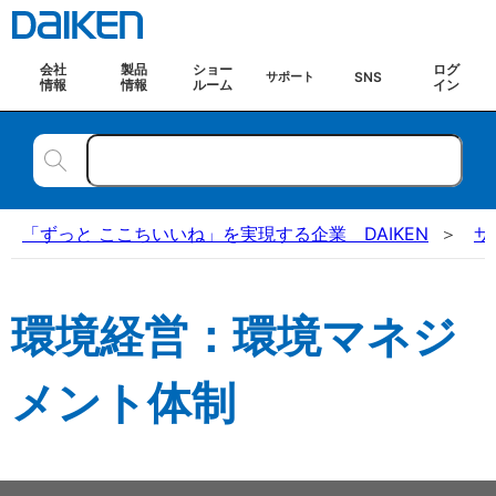
会社
製品
ショー
ログ
SNS
サポート
情報
情報
ルーム
イン
「ずっと ここちいいね」を実現する企業 DAIKEN
サ
環境経営：環境マネジ
メント体制