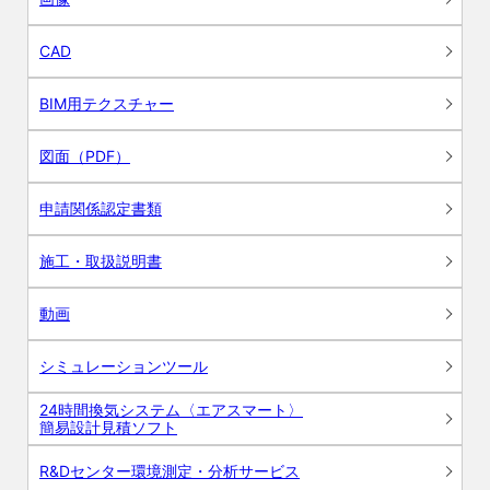
CAD
BIM用テクスチャー
図面（PDF）
申請関係認定書類
施工・取扱説明書
動画
シミュレーションツール
24時間換気システム〈エアスマート〉
簡易設計見積ソフト
R&Dセンター環境測定・分析サービス