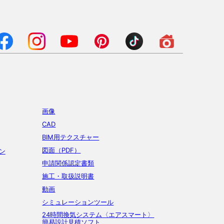
画像
CAD
BIM用テクスチャー
図面（PDF）
ン
申請関係認定書類
施工・取扱説明書
動画
シミュレーションツール
24時間換気システム〈エアスマート〉
簡易設計見積ソフト