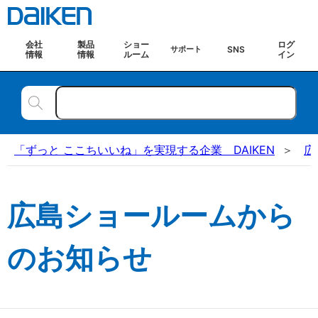
会社
製品
ショー
ログ
SNS
サポート
情報
情報
ルーム
イン
「ずっと ここちいいね」を実現する企業 DAIKEN
広
広島ショールームから
のお知らせ