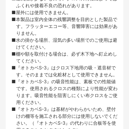
ふくれや接着不良の恐れがあります。
■屋外には使用できません。
■本製品は室内全体の残響調整を目的とした製品で
す。フラッターエコー等、音響障害には効果があ
りません。
■水の掛かる場所、湿気の多い場所でのご使用は避
けてください。
■棚や額を取付ける場合は、必ず木下地へ釘止めし
てください。
■『オトカベS-3』はクロス下地用の吸・遮音材で
す。そのままでは化粧材として使用できません。
■『オトカベS-3』の吸音性能は、素板での性能値
です。使用されるクロスの種類により性能が変わ
ります。吸音性能を阻害しにくい布クロスをご使
用ください。
■『オトカベS-3』は基材がやわらかいため、壁付
けの棚等を施工される部分には使用しないでくだ
さい。（『オトカベS-3』の代わりに合板等を使