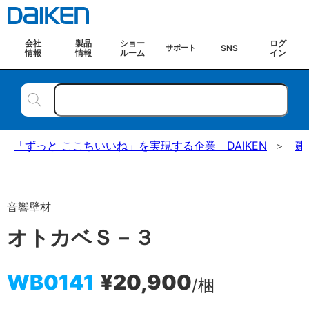
会社
製品
ショー
ログ
SNS
サポート
情報
情報
ルーム
イン
「ずっと ここちいいね」を実現する企業 DAIKEN
建
音響壁材
オトカベＳ－３
WB0141
¥20,900
/梱