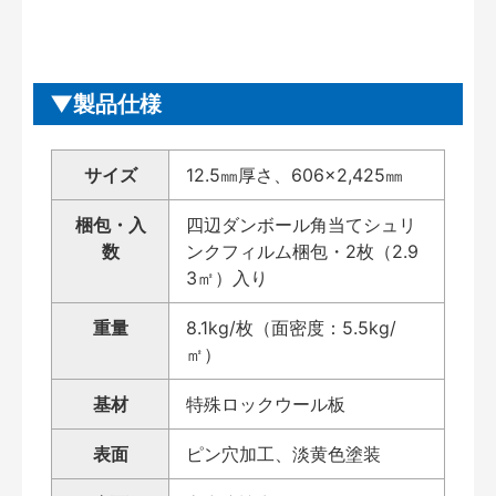
製品仕様
サイズ
12.5㎜厚さ、606×2,425㎜
梱包・入
四辺ダンボール角当てシュリ
数
ンクフィルム梱包・2枚（2.9
3㎡）入り
重量
8.1kg/枚（面密度：5.5kg/
㎡）
基材
特殊ロックウール板
表面
ピン穴加工、淡黄色塗装