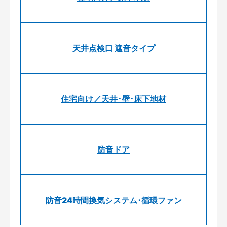
天井点検口 遮音タイプ
住宅向け／天井･壁･床下地材
防音ドア
防音24時間換気システム･循環ファン