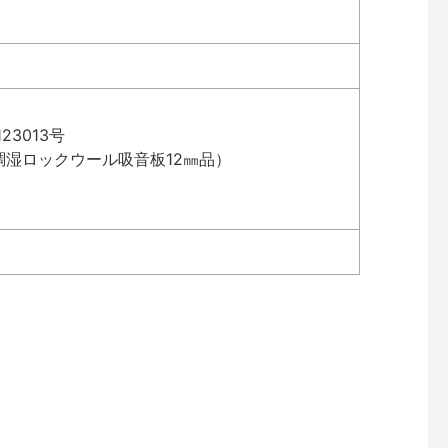
3013号
湿ロックウール吸音板12㎜品）