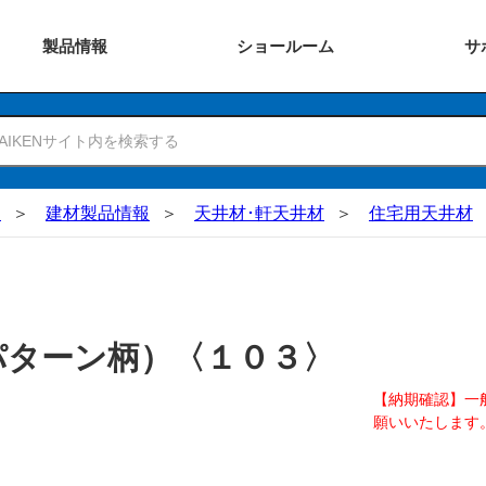
製品
情報
ショー
ルーム
サ
N
建材製品情報
天井材･軒天井材
住宅用天井材
パターン柄）〈１０３〉
【納期確認】一
願いいたします