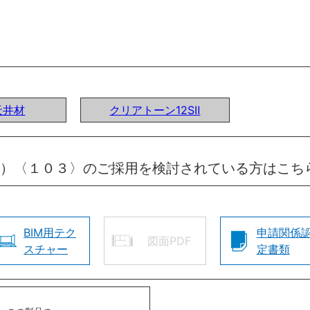
天井材
クリアトーン12SⅡ
柄）〈１０３〉のご採用を検討されている方はこち
BIM用テク
申請関係
図面PDF
スチャー
定書類