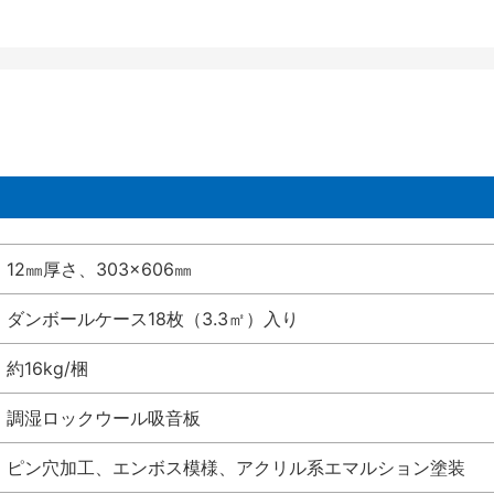
12㎜厚さ、303×606㎜
ダンボールケース18枚（3.3㎡）入り
約16kg/梱
調湿ロックウール吸音板
ピン穴加工、エンボス模様、アクリル系エマルション塗装