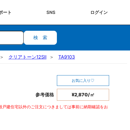
ポート
SNS
ログ
イン
検索
クリアトーン12SⅡ
TA9103
お気に入り
参考価格
¥2,870/㎡
般戸建住宅以外のご注文につきましては事前に納期確認をお
。