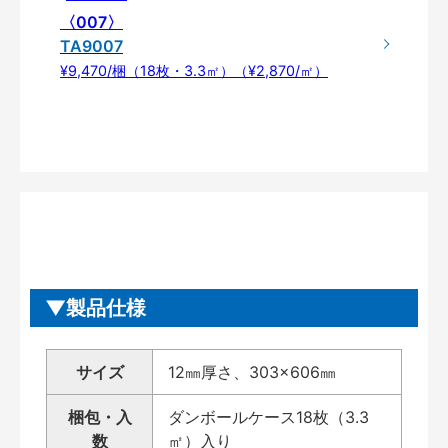
〈007〉
TA9007
¥9,470/梱（18枚・3.3㎡）（¥2,870/㎡）
製品仕様
サイズ
12㎜厚さ、303×606㎜
梱包・入
ダンボールケース18枚（3.3
数
㎡）入り