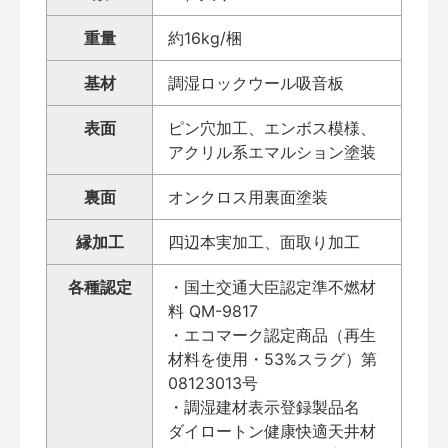
重量
約16kg/梱
基材
調湿ロックウール吸音板
表面
ピン穴加工、エンボス模様、
アクリル系エマルション塗装
裏面
オンクロス用裏面塗装
縁加工
四辺本実加工、面取り加工
各種認定
・国土交通大臣認定準不燃材
料 QM-9817
・エコマーク認定商品（再生
材料を使用・53%スラグ）第
08123013号
・調湿建材表示登録製品名
ダイロートン健康快適天井材