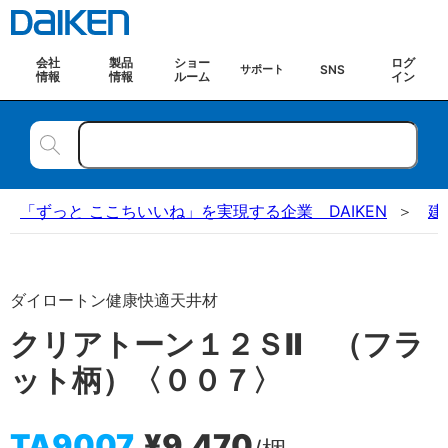
会社
製品
ショー
ログ
SNS
サポート
情報
情報
ルーム
イン
「ずっと ここちいいね」を実現する企業 DAIKEN
建
ダイロートン健康快適天井材
クリアトーン１２ＳⅡ （フラ
ット柄）〈００７〉
TA9007
¥9,470