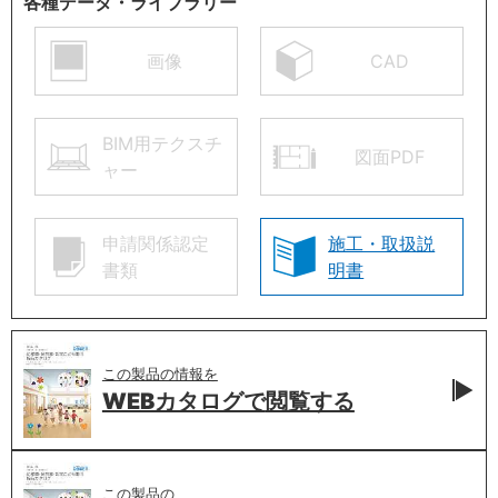
各種データ・ライブラリー
画像
CAD
BIM用テクスチ
図面PDF
ャー
申請関係認定
施工・取扱説
書類
明書
この製品の情報を
WEBカタログで
閲覧する
この製品の