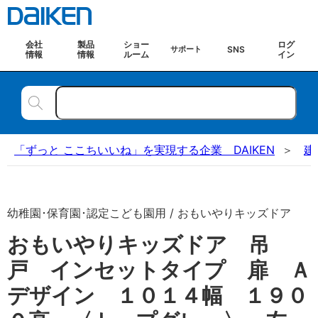
会社
製品
ショー
ログ
SNS
サポート
情報
情報
ルーム
イン
「ずっと ここちいいね」を実現する企業 DAIKEN
建
幼稚園･保育園･認定こども園用 / おもいやりキッズドア
おもいやりキッズドア 吊
戸 インセットタイプ 扉 Ａ
デザイン １０１４幅 １９０