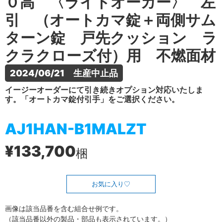
０高 〈ライトオーカー〉 左
引 （オートカマ錠＋両側サム
ターン錠 戸先クッション ラ
クラクローズ付）用 不燃面材
2024/06/21　生産中止品
イージーオーダーにて引き続きオプション対応いたしま
す。「オートカマ錠付引手」をご選択ください。
AJ1HAN-B1MALZT
¥133,700
梱
お気に入り
画像は該当品番を含む組合せ例です。
（該当品番以外の製品・部品も表示されています。）