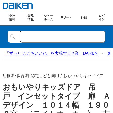
会社
製品
ショー
ログ
SNS
サポート
情報
情報
ルーム
イン
「ずっと ここちいいね」を実現する企業 DAIKEN
建
幼稚園･保育園･認定こども園用 / おもいやりキッズドア
おもいやりキッズドア 吊
戸 インセットタイプ 扉 Ａ
デザイン １０１４幅 １９０