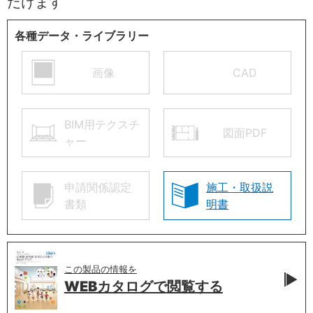
だけます
各種データ・ライブラリー
画像
CAD
BIM用テクスチ
図面PDF
ャー
申請関係認定
施工・取扱説
書類
明書
この製品の情報を
WEBカタログで
閲覧する