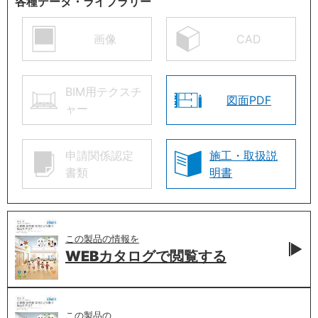
各種データ・ライブラリー
画像
CAD
BIM用テクスチ
図面PDF
ャー
申請関係認定
施工・取扱説
書類
明書
この製品の情報を
WEBカタログで
閲覧する
この製品の