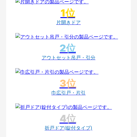
片開きドア
アウトセット吊戸・引分
巾広引戸・片引
折戸ドア(錠付タイプ)