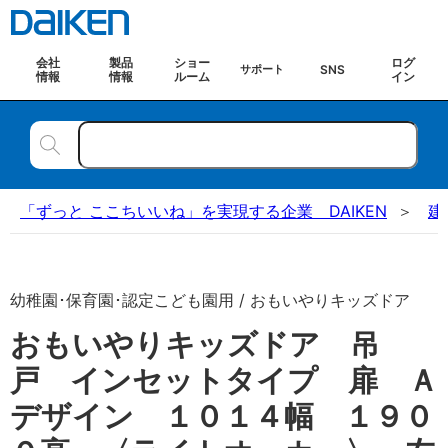
会社
製品
ショー
ログ
SNS
サポート
情報
情報
ルーム
イン
「ずっと ここちいいね」を実現する企業 DAIKEN
建
幼稚園･保育園･認定こども園用 / おもいやりキッズドア
おもいやりキッズドア 吊
戸 インセットタイプ 扉 Ａ
デザイン １０１４幅 １９０