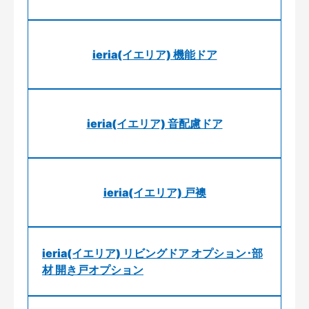
ieria(イエリア) 機能ドア
ieria(イエリア) 音配慮ドア
ieria(イエリア) 戸襖
ieria(イエリア) リビングドア オプション･部
材 開き戸オプション