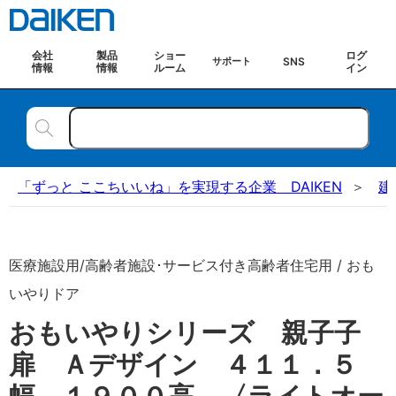
会社
製品
ショー
ログ
SNS
サポート
情報
情報
ルーム
イン
「ずっと ここちいいね」を実現する企業 DAIKEN
建
医療施設用/高齢者施設･サービス付き高齢者住宅用 / おも
いやりドア
おもいやりシリーズ 親子子
扉 Ａデザイン ４１１．５