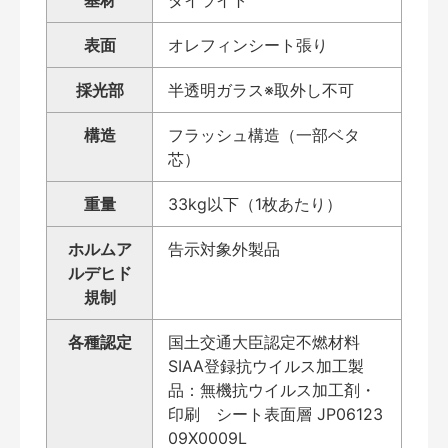
表面
オレフィンシート張り
採光部
半透明ガラス※取外し不可
構造
フラッシュ構造（一部ベタ
芯）
重量
33kg以下（1枚あたり）
ホルムア
告示対象外製品
ルデヒド
規制
各種認定
国土交通大臣認定不燃材料
SIAA登録抗ウイルス加工製
品：無機抗ウイルス加工剤・
印刷 シート表面層 JP06123
09X0009L