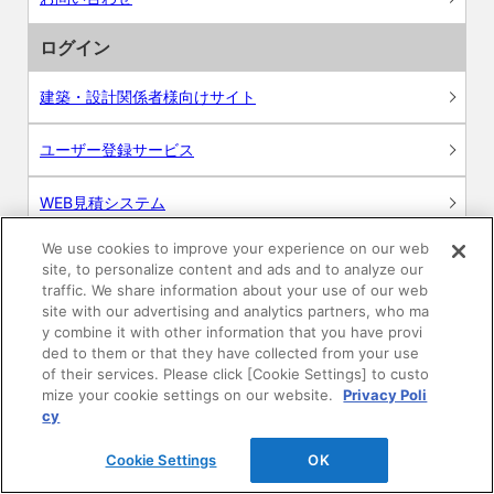
ログイン
建築・設計関係者様向けサイト
ユーザー登録サービス
WEB見積システム
We use cookies to improve your experience on our web
収納プランニングソフト
site, to personalize content and ads and to analyze our
traffic. We share information about your use of our web
site with our advertising and analytics partners, who ma
y combine it with other information that you have provi
ded to them or that they have collected from your use
画像
of their services. Please click [Cookie Settings] to custo
mize your cookie settings on our website.
Privacy Poli
CAD
cy
Cookie Settings
OK
BIM用テクスチャー