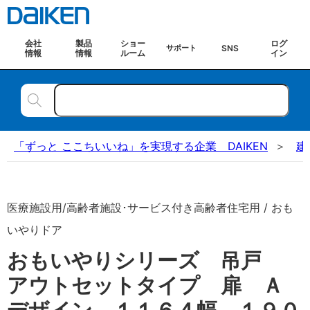
会社
製品
ショー
ログ
SNS
サポート
情報
情報
ルーム
イン
「ずっと ここちいいね」を実現する企業 DAIKEN
建
医療施設用/高齢者施設･サービス付き高齢者住宅用 / おも
いやりドア
おもいやりシリーズ 吊戸
アウトセットタイプ 扉 Ａ