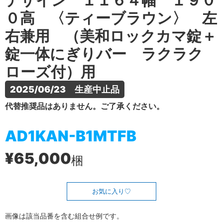
デザイン １１６４幅 １９０
０高 〈ティーブラウン〉 左
右兼用 （美和ロックカマ錠＋
錠一体にぎりバー ラクラク
ローズ付）用
2025/06/23　生産中止品
代替推奨品はありません。ご了承ください。
AD1KAN-B1MTFB
¥65,000
梱
お気に入り
画像は該当品番を含む組合せ例です。