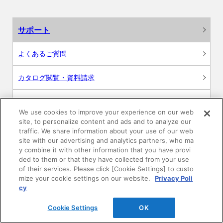
サポート
よくあるご質問
カタログ閲覧・資料請求
各種データダウンロード
We use cookies to improve your experience on our web
site, to personalize content and ads and to analyze our
WEB見積・各種シミュレーション
traffic. We share information about your use of our web
site with our advertising and analytics partners, who ma
交換用部品の購入
y combine it with other information that you have provi
ded to them or that they have collected from your use
of their services. Please click [Cookie Settings] to custo
修理・点検
mize your cookie settings on our website.
Privacy Poli
cy
お問い合わせ
Cookie Settings
OK
ログイン