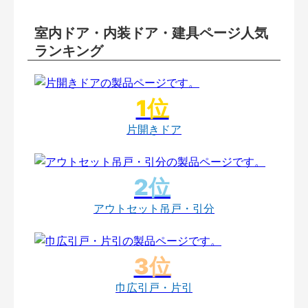
室内ドア・内装ドア・建具ページ人気
ランキング
片開きドア
アウトセット吊戸・引分
巾広引戸・片引