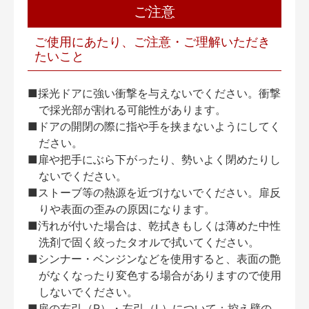
ご注意
ご使用にあたり、ご注意・ご理解いただき
たいこと
■採光ドアに強い衝撃を与えないでください。衝撃
で採光部が割れる可能性があります。
■ドアの開閉の際に指や手を挟まないようにしてく
ださい。
■扉や把手にぶら下がったり、勢いよく閉めたりし
ないでください。
■ストーブ等の熱源を近づけないでください。扉反
りや表面の歪みの原因になります。
■汚れが付いた場合は、乾拭きもしくは薄めた中性
洗剤で固く絞ったタオルで拭いてください。
■シンナー・ベンジンなどを使用すると、表面の艶
がなくなったり変色する場合がありますので使用
しないでください。
■扉の右引（R）・左引（L）について：控え壁の