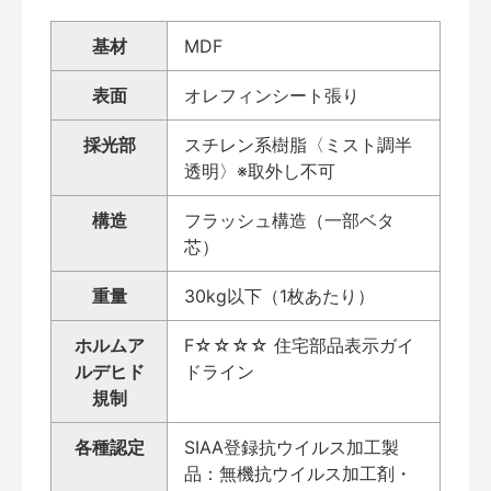
基材
MDF
表面
オレフィンシート張り
採光部
スチレン系樹脂〈ミスト調半
透明〉※取外し不可
構造
フラッシュ構造（一部ベタ
芯）
重量
30kg以下（1枚あたり）
ホルムア
F☆☆☆☆ 住宅部品表示ガイ
ルデヒド
ドライン
規制
各種認定
SIAA登録抗ウイルス加工製
品：無機抗ウイルス加工剤・