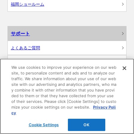
福岡ショールーム
サポート
よくあるご質問
カタログ閲覧・資料請求
We use cookies to improve your experience on our web
site, to personalize content and ads and to analyze our
各種データダウンロード
traffic. We share information about your use of our web
site with our advertising and analytics partners, who ma
y combine it with other information that you have provi
WEB見積・各種シミュレーション
ded to them or that they have collected from your use
of their services. Please click [Cookie Settings] to custo
交換用部品の購入
mize your cookie settings on our website.
Privacy Poli
cy
修理・点検
Cookie Settings
OK
お問い合わせ