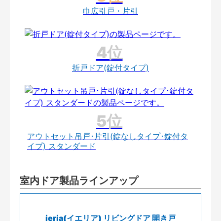
巾広引戸・片引
折戸ドア(錠付タイプ)
アウトセット吊戸･片引(錠なしタイプ･錠付タ
イプ) スタンダード
室内ドア製品ラインアップ
ieria(イエリア) リビングドア 開き戸