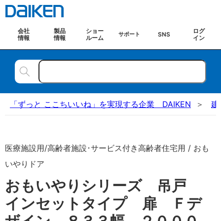
会社
製品
ショー
ログ
SNS
サポート
情報
情報
ルーム
イン
「ずっと ここちいいね」を実現する企業 DAIKEN
建
医療施設用/高齢者施設･サービス付き高齢者住宅用 / おも
いやりドア
おもいやりシリーズ 吊戸
インセットタイプ 扉 Ｆデ