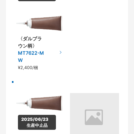
〈ダルブラ
ウン柄〉
MT7622-M
W
¥2,400/梱
2025/06/23　
生産中止品