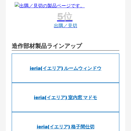
出隅／見切
造作部材製品ラインアップ
ieria(イエリア) ルームウィンドウ
ieria(イエリア) 室内窓 マドモ
ieria(イエリア) 格子間仕切