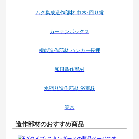
ムク集成造作部材 巾木･回り縁
カーテンボックス
機能造作部材 ハンガー長押
和風造作部材
水廻り造作部材 浴室枠
笠木
造作部材のおすすめ商品