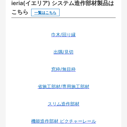
ieria(イエリア) システム造作部材製品は
こちら
一覧はこちら
巾木/回り縁
出隅/見切
窓枠/無目枠
省施工部材/専用施工部材
スリム造作部材
機能造作部材 ピクチャーレール