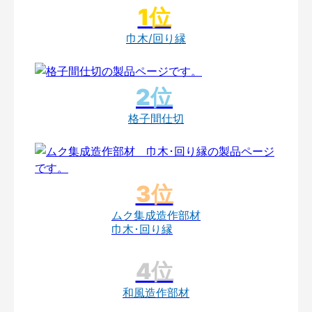
巾木/回り縁
格子間仕切
ムク集成造作部材
巾木･回り縁
和風造作部材