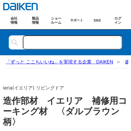
会社
製品
ショー
ログ
SNS
サポート
情報
情報
ルーム
イン
「ずっと ここちいいね」を実現する企業 DAIKEN
建
ieria(イエリア) リビングドア
造作部材 イエリア 補修用コ
ーキング材 〈ダルブラウン
柄〉