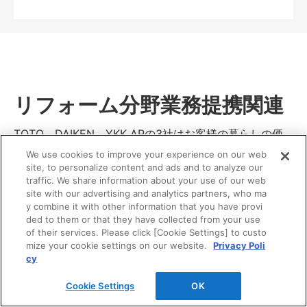
リフォーム分野業務提携関連
TOTO、DAIKEN、YKK APの3社はお客様の暮らしの価
値向上を目指して、リモデル分野で2002年から業務提携
We use cookies to improve your experience on our web
しています。
site, to personalize content and ads and to analyze our
traffic. We share information about your use of our web
site with our advertising and analytics partners, who ma
y combine it with other information that you have provi
ded to them or that they have collected from your use
of their services. Please click [Cookie Settings] to custo
mize your cookie settings on our website.
Privacy Poli
cy
Cookie Settings
OK