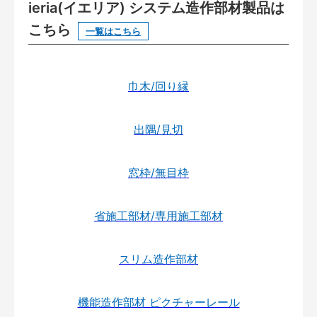
ieria(イエリア) システム造作部材製品は
こちら
一覧はこちら
巾木/回り縁
出隅/見切
窓枠/無目枠
省施工部材/専用施工部材
スリム造作部材
機能造作部材 ピクチャーレール