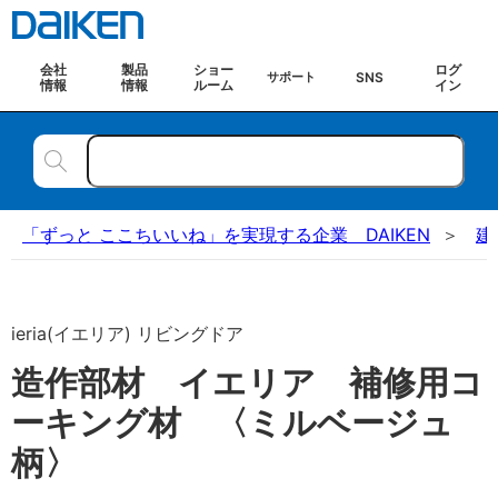
会社
製品
ショー
ログ
SNS
サポート
情報
情報
ルーム
イン
「ずっと ここちいいね」を実現する企業 DAIKEN
建
ieria(イエリア) リビングドア
造作部材 イエリア 補修用コ
ーキング材 〈ミルベージュ
柄〉