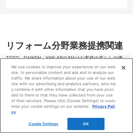
リフォーム分野業務提携関連
TOTO、DAIKEN、YKK APの3社はお客様の暮らしの価
値向上を目指して、リモデル分野で2002年から業務提携
We use cookies to improve your experience on our web
しています。
site, to personalize content and ads and to analyze our
traffic. We share information about your use of our web
site with our advertising and analytics partners, who ma
y combine it with other information that you have provi
ded to them or that they have collected from your use
of their services. Please click [Cookie Settings] to custo
mize your cookie settings on our website.
Privacy Poli
cy
Cookie Settings
OK