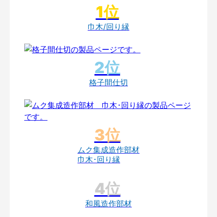
巾木/回り縁
格子間仕切
ムク集成造作部材
巾木･回り縁
和風造作部材