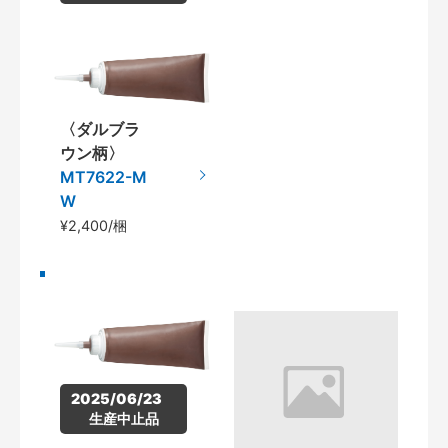
〈ダルブラ
ウン柄〉
MT7622-M
W
¥2,400/梱
2025/06/23　
生産中止品