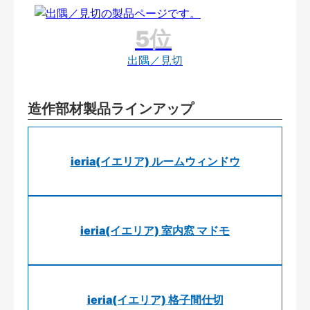
出隅／見切
造作部材製品ラインアップ
ieria(イエリア) ルームウィンドウ
ieria(イエリア) 室内窓 マドモ
ieria(イエリア) 格子間仕切