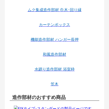
ムク集成造作部材 巾木･回り縁
カーテンボックス
機能造作部材 ハンガー長押
和風造作部材
水廻り造作部材 浴室枠
笠木
造作部材のおすすめ商品