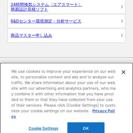
24時間換気システム〈エアスマート〉
簡易設計見積ソフト
R&Dセンター環境測定・分析サービス
商品マスター申し込み
We use cookies to improve your experience on our web
site, to personalize content and ads and to analyze our
電子公告
このWEBサイトについて
traffic. We share information about your use of our web
site with our advertising and analytics partners, who ma
プライバシーポリシー
y combine it with other information that you have provi
ded to them or that they have collected from your use
of their services. Please click [Cookie Settings] to custo
SNSコミュニティガイドライン
サイトマップ
mize your cookie settings on our website.
Privacy Poli
cy
©DAIKEN Corporation All Rights Reserved.
Cookie Settings
OK