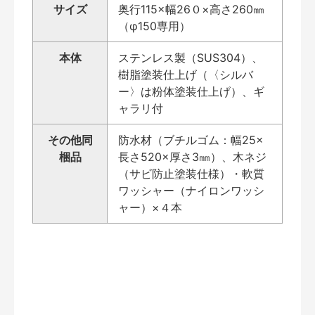
サイズ
奥行115×幅26０×高さ260㎜
（φ150専用）
本体
ステンレス製（SUS304）、
樹脂塗装仕上げ（〈シルバ
ー〉は粉体塗装仕上げ）、ギ
ャラリ付
その他同
防水材（ブチルゴム：幅25×
梱品
長さ520×厚さ3㎜）、木ネジ
（サビ防止塗装仕様）・軟質
ワッシャー（ナイロンワッシ
ャー）×４本