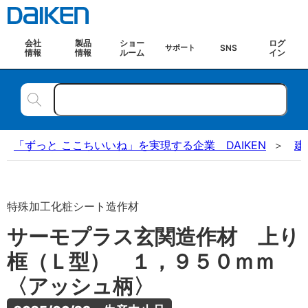
会社
製品
ショー
ログ
SNS
サポート
情報
情報
ルーム
イン
「ずっと ここちいいね」を実現する企業 DAIKEN
建
特殊加工化粧シート造作材
サーモプラス玄関造作材 上り
框（Ｌ型） １，９５０ｍｍ
〈アッシュ柄〉