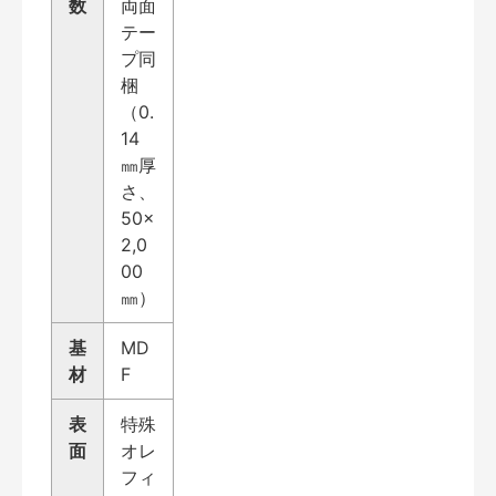
数
両面
テー
プ同
梱
（0.
14
㎜厚
さ、
50×
2,0
00
㎜）
基
MD
材
F
表
特殊
面
オレ
フィ