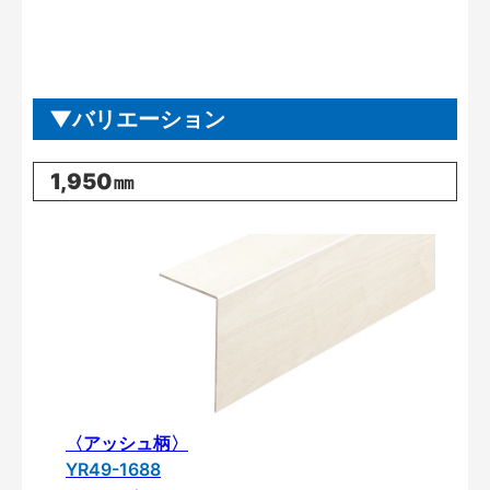
バリエーション
1,950㎜
〈アッシュ柄〉
YR49-1688