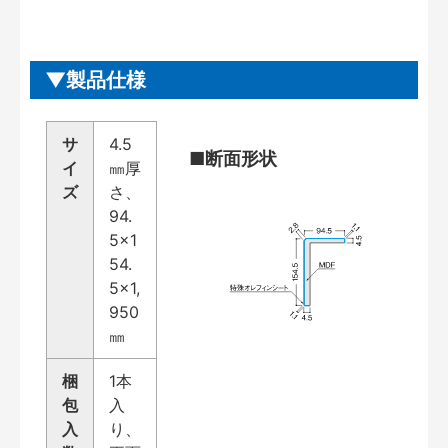
製品仕様
サ
4.5
■断面形状
イ
㎜厚
ズ
さ、
94.
5×1
54.
5×1,
950
㎜
梱
1本
包
入
入
り、