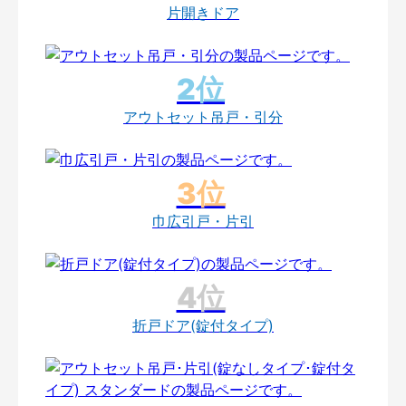
片開きドア
アウトセット吊戸・引分
巾広引戸・片引
折戸ドア(錠付タイプ)