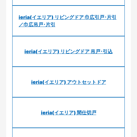
ieria(イエリア) リビングドア 巾広引戸･片引
／巾広吊戸･片引
ieria(イエリア) リビングドア 吊戸･引込
ieria(イエリア) アウトセットドア
ieria(イエリア) 間仕切戸