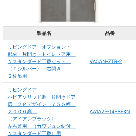
製品名
品番
リビングドア オプション・
部材 片開き・トイレドア用
Ｎスタンダード丁番セット
VA5AN-ZTR-2
〈Ｔシルバー〉 右開き
２枚吊用
リビングドア
ハピアソリッド調 片開きドア
扉 ２Ｐデザイン ７５５幅
２０００高
AA1A2P-14EBFXN
〈アイアンブラック〉
左右兼用 （カワジュン錠付
Ｎスタンダード丁番）用