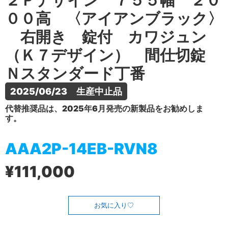
２Ｐデザイン ７５５幅 ２０
００高 〈アイアンブラック〉
右開き 錠付 カワジュン
（Ｋ７デザイン） 間仕切錠
Ｎスタンダード丁番
2025/06/23　生産中止品
代替推奨品は、2025年6月発売の新製品をお勧めしま
す。
AAA2P-14EB-RVN8
¥111,000
お気に入り