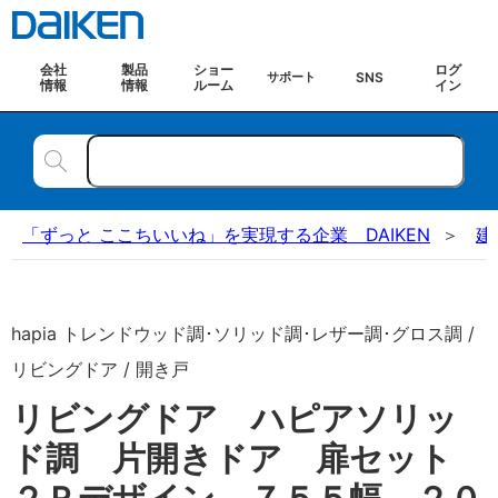
会社
製品
ショー
ログ
SNS
サポート
情報
情報
ルーム
イン
「ずっと ここちいいね」を実現する企業 DAIKEN
建
hapia トレンドウッド調･ソリッド調･レザー調･グロス調 /
リビングドア / 開き戸
リビングドア ハピアソリッ
ド調 片開きドア 扉セット