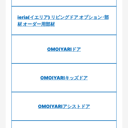
ieria(イエリア) リビングドア オプション･部
材 オーダー用部材
OMOIYARIドア
OMOIYARIキッズドア
OMOIYARIアシストドア