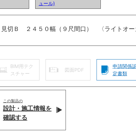
ュール)
 見切Ｂ ２４５０幅（９尺間口） 〈ライトオー
BIM用テク
申請関係
図面PDF
スチャー
定書類
この製品の
設計・施工情報を
確認する