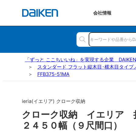
会社
情報
「ずっと ここちいいね」を実現する企業 DAIKE
スタンダード フラット縦木目･横木目タイプ
FFB375-51MA
ieria(イエリア) クローク収納
クローク収納 イエリア
２４５０幅（９尺間口） 