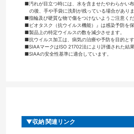
■汚れが目立つ時には、水を含ませたやわらかい
の後、手や手袋に洗剤が残っている場合があり
■指輪及び硬質な物で傷をつけないようご注意く
■ビオタスク（抗ウイルス機能）』は感染予防を
■製品上の特定ウイルスの数を減少させます。
■抗ウイルス加工は、病気の治療や予防を目的と
■SIAAマークはISO 21702法により評価
■SIAAの安全性基準に適合しています。
収納 関連リンク