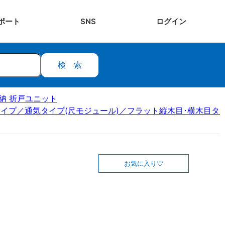
ポート
SNS
ログ
イン
検索
ク収納 折戸ユニット
イプ／通気タイプ(尺モジュール)／フラット縦木目･横木目タイ
お気に入り