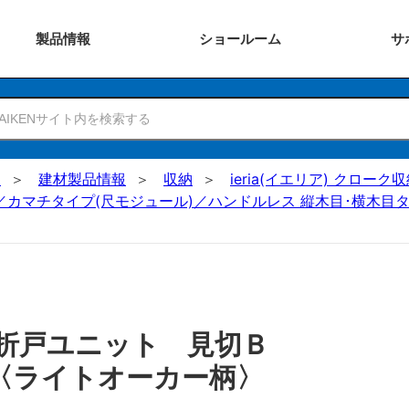
製品
情報
ショー
ルーム
サ
N
建材製品情報
収納
ieria(イエリア) クロー
／カマチタイプ(尺モジュール)／ハンドルレス 縦木目･横木目タ
 折戸ユニット 見切Ｂ
〈ライトオーカー柄〉