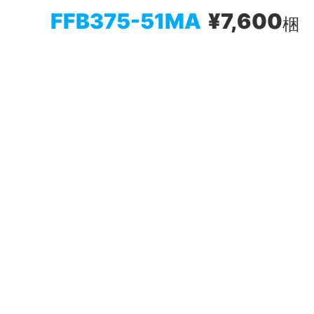
FFB375-51MA
¥7,600
梱