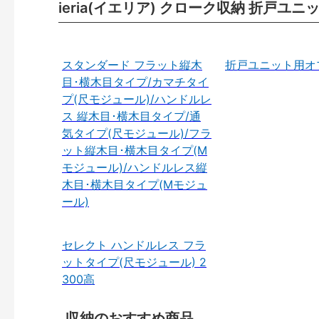
ieria(イエリア) クローク収納 折戸ユ
スタンダード フラット縦木
折戸ユニット用オ
目･横木目タイプ/カマチタイ
プ(尺モジュール)/ハンドルレ
ス 縦木目･横木目タイプ/通
気タイプ(尺モジュール)/フラ
ット縦木目･横木目タイプ(M
モジュール)/ハンドルレス縦
木目･横木目タイプ(Mモジュ
ール)
セレクト ハンドルレス フラ
ットタイプ(尺モジュール) 2
300高
収納のおすすめ商品