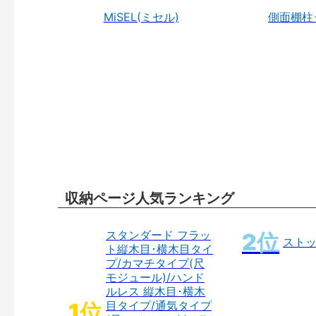
MiSEL(ミセル)
側面棚柱
収納ページ人気ランキング
スタンダード フラッ
スト
ト縦木目･横木目タイ
プ/カマチタイプ(尺
モジュール)/ハンド
ルレス 縦木目･横木
目タイプ/通気タイプ