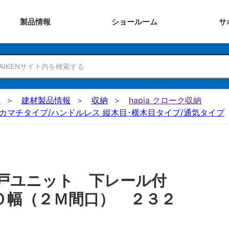
製品
情報
ショー
ルーム
サ
N
建材製品情報
収納
hapia クローク収納
カマチタイプ/ハンドルレス 縦木目･横木目タイプ/通気タイプ
戸ユニット 下レール付
０幅（２Ｍ間口） ２３２