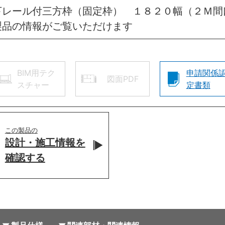
下レール付三方枠（固定枠） １８２０幅（２Ｍ間
製品の情報がご覧いただけます
BIM用テク
申請関係
図面PDF
スチャー
定書類
この製品の
設計・施工情報を
確認する