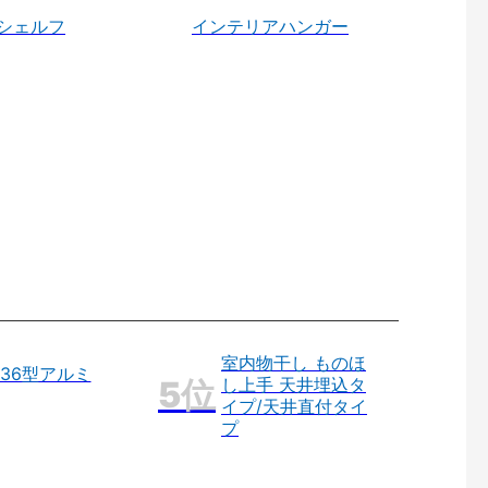
シェルフ
インテリアハンガー
室内物干し ものほ
36型アルミ
し上手 天井埋込タ
イプ/天井直付タイ
プ