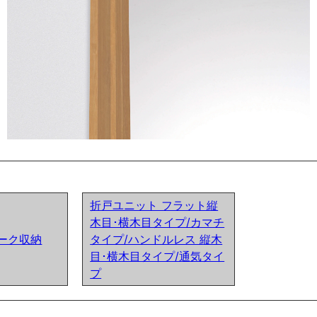
折戸ユニット フラット縦
木目･横木目タイプ/カマチ
クローク収納
タイプ/ハンドルレス 縦木
目･横木目タイプ/通気タイ
プ