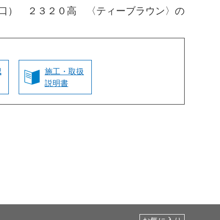
口） ２３２０高 〈ティーブラウン〉の
認
施工・取扱
説明書