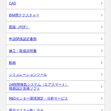
CAD
BIM用テクスチャー
図面（PDF）
申請関係認定書類
施工・取扱説明書
動画
シミュレーションツール
24時間換気システム〈エアスマート〉
簡易設計見積ソフト
R&Dセンター環境測定・分析サービス
商品マスター申し込み