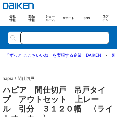
会社
製品
ショー
ログ
SNS
サポート
情報
情報
ルーム
イン
「ずっと ここちいいね」を実現する企業 DAIKEN
建
hapia / 間仕切戸
ハピア 間仕切戸 吊戸タイ
プ アウトセット 上レー
ル 引分 ３１２０幅 〈ライ