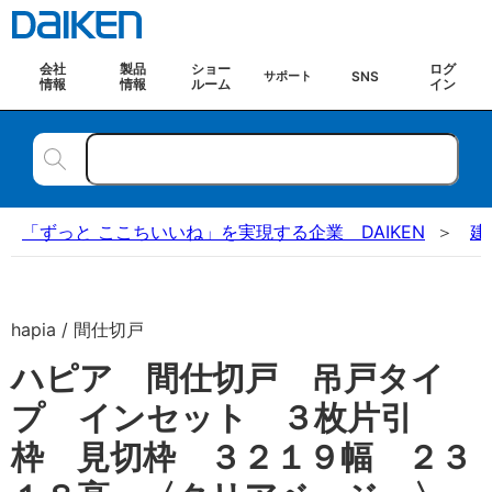
会社
製品
ショー
ログ
SNS
サポート
情報
情報
ルーム
イン
「ずっと ここちいいね」を実現する企業 DAIKEN
建
hapia / 間仕切戸
ハピア 間仕切戸 吊戸タイ
プ インセット ３枚片引
枠 見切枠 ３２１９幅 ２３