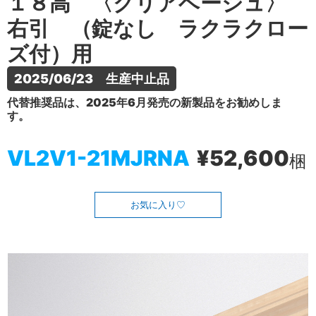
１８高 〈クリアベージュ〉
右引 （錠なし ラクラクロー
ズ付）用
2025/06/23　生産中止品
代替推奨品は、2025年6月発売の新製品をお勧めしま
す。
VL2V1-21MJRNA
¥52,600
梱
お気に入り