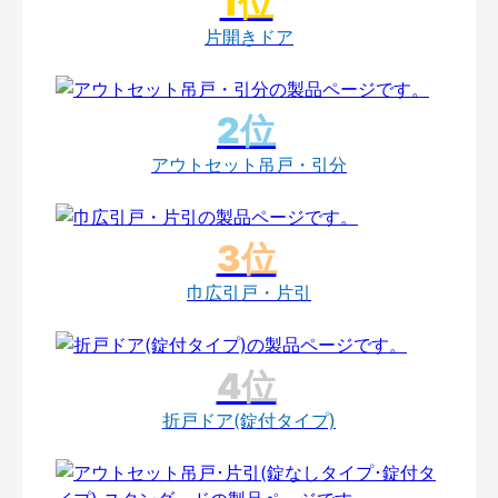
片開きドア
アウトセット吊戸・引分
巾広引戸・片引
折戸ドア(錠付タイプ)