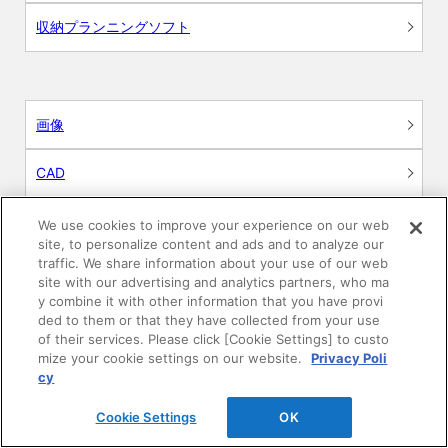
収納プランニングソフト
画像
CAD
BIM用テクスチャー
We use cookies to improve your experience on our web
site, to personalize content and ads and to analyze our
traffic. We share information about your use of our web
図面（PDF）
site with our advertising and analytics partners, who ma
y combine it with other information that you have provi
申請関係認定書類
ded to them or that they have collected from your use
of their services. Please click [Cookie Settings] to custo
mize your cookie settings on our website.
Privacy Poli
施工・取扱説明書
cy
動画
Cookie Settings
OK