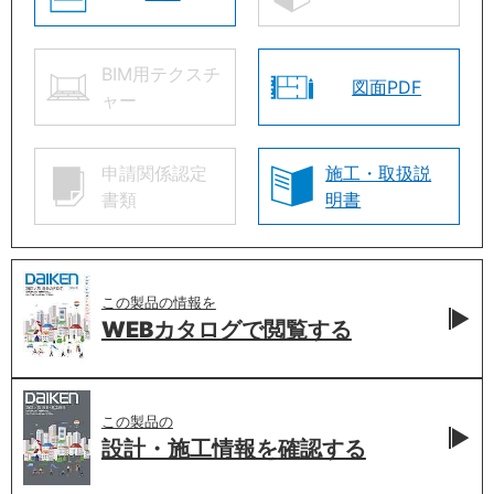
BIM用テクスチ
図面PDF
ャー
申請関係認定
施工・取扱説
書類
明書
この製品の情報を
WEBカタログで
閲覧する
この製品の
設計・施工情報を
確認する