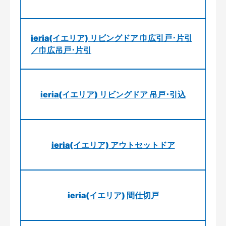
ieria(イエリア) リビングドア 巾広引戸･片引
／巾広吊戸･片引
ieria(イエリア) リビングドア 吊戸･引込
ieria(イエリア) アウトセットドア
ieria(イエリア) 間仕切戸