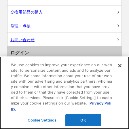
交換用部品の購入
修理・点検
お問い合わせ
ログイン
We use cookies to improve your experience on our web
建築・設計関係者様向けサイト
site, to personalize content and ads and to analyze our
traffic. We share information about your use of our web
ユーザー登録サービス
site with our advertising and analytics partners, who ma
y combine it with other information that you have provi
ded to them or that they have collected from your use
WEB見積システム
of their services. Please click [Cookie Settings] to custo
mize your cookie settings on our website.
Privacy Poli
収納プランニングソフト
cy
Cookie Settings
OK