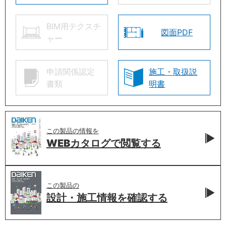
BIM用テクスチ
図面PDF
ャー
申請関係認定
施工・取扱説
書類
明書
この製品の情報を
WEBカタログで
閲覧する
この製品の
設計・施工情報を
確認する