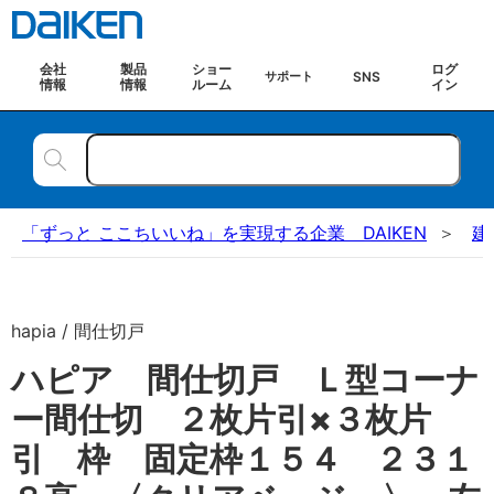
会社
製品
ショー
ログ
SNS
サポート
情報
情報
ルーム
イン
「ずっと ここちいいね」を実現する企業 DAIKEN
建
hapia / 間仕切戸
ハピア 間仕切戸 Ｌ型コーナ
ー間仕切 ２枚片引×３枚片
引 枠 固定枠１５４ ２３１