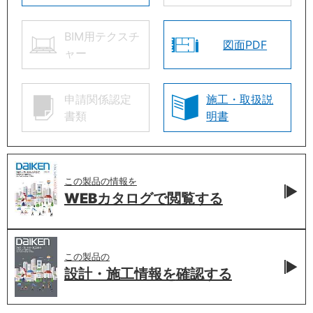
BIM用テクスチ
図面PDF
ャー
申請関係認定
施工・取扱説
書類
明書
この製品の情報を
WEBカタログで
閲覧する
この製品の
設計・施工情報を
確認する