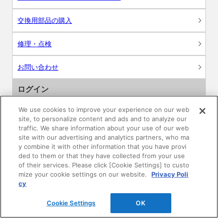
交換用部品の購入
修理・点検
お問い合わせ
ログイン
We use cookies to improve your experience on our web
建築・設計関係者様向けサイト
site, to personalize content and ads and to analyze our
traffic. We share information about your use of our web
ユーザー登録サービス
site with our advertising and analytics partners, who ma
y combine it with other information that you have provi
ded to them or that they have collected from your use
WEB見積システム
of their services. Please click [Cookie Settings] to custo
mize your cookie settings on our website.
Privacy Poli
収納プランニングソフト
cy
Cookie Settings
OK