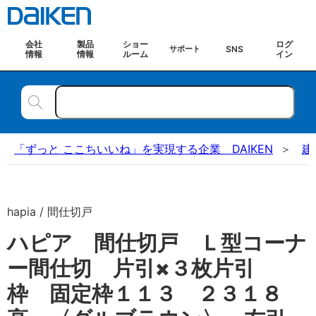
会社
製品
ショー
ログ
SNS
サポート
情報
情報
ルーム
イン
「ずっと ここちいいね」を実現する企業 DAIKEN
建
hapia / 間仕切戸
ハピア 間仕切戸 Ｌ型コーナ
ー間仕切 片引×３枚片引
枠 固定枠１１３ ２３１８