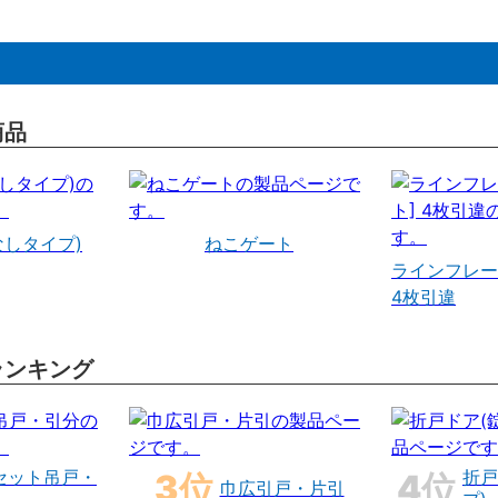
商品
なしタイプ)
ねこゲート
ラインフレー
4枚引違
ランキング
セット吊戸・
折戸
巾広引戸・片引