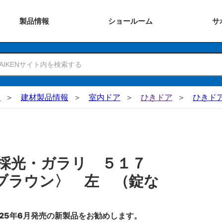
製品
情報
ショー
ルーム
サ
N
建材製品情報
室内ドア
ひきドア
ひきド
採光・ガラリ ５１７
ブラウン〉 左 （錠な
25年6月発売の新製品をお勧めします。