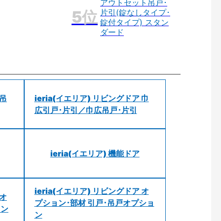
アウトセット吊戸･
片引(錠なしタイプ･
錠付タイプ) スタン
ダード
 吊
ieria(イエリア) リビングドア 巾
広引戸･片引／巾広吊戸･片引
ieria(イエリア) 機能ドア
ieria(イエリア) リビングドア オ
 オ
プション･部材 引戸･吊戸オプショ
ョン
ン