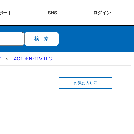
ポート
SNS
ログ
イン
検索
ア
AG1DFN-11MTLG
お気に入り