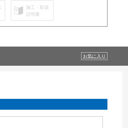
認
施工・取扱
説明書
お気に入り