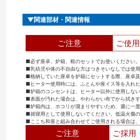
関連部材・関連情報
ご注意
ご使
■必ず座卓、炉箱、框のセットでお使いください
■乳幼児や体の不自由な方はつきそいなしでは使
■格納していた座卓を炉箱にセットする際、座卓
■ヒーター使用時には、ふとんや座イス等を入れ
■炉箱のコンセントは、ヒーター以外に使用しな
■表面が汚れた場合は、やわらかい布でから拭き
■炉箱内は、ホコリが溜まりやすいため、週に一
■就寝用として使用しないでください。低温火傷
■ここち和座と組み合わせてご使用される場合は
ご注意
ご採用