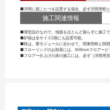
■洋間に掘こたつを設置する場合、必ず洋間用框
施工関連情報
■薄型設計なので、地面をほとんど掘らずに施工
■炉箱は全サイズ2階にも設置可能。
■框は、畳モジュールに合わせて、関東間框と関
■フローリングのお部屋には、909mmフロアー
■フロアー仕上げの床の施工には、必ず［洋間用