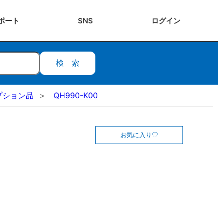
ポート
SNS
ログ
イン
検索
プション品
QH990-K00
お気に入り