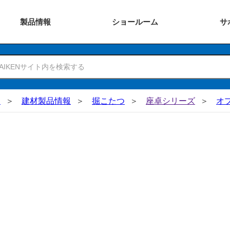
製品
情報
ショー
ルーム
サ
N
建材製品情報
掘こたつ
座卓シリーズ
オ