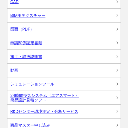
CAD
BIM用テクスチャー
図面（PDF）
申請関係認定書類
施工・取扱説明書
動画
シミュレーションツール
24時間換気システム〈エアスマート〉
簡易設計見積ソフト
R&Dセンター環境測定・分析サービス
商品マスター申し込み