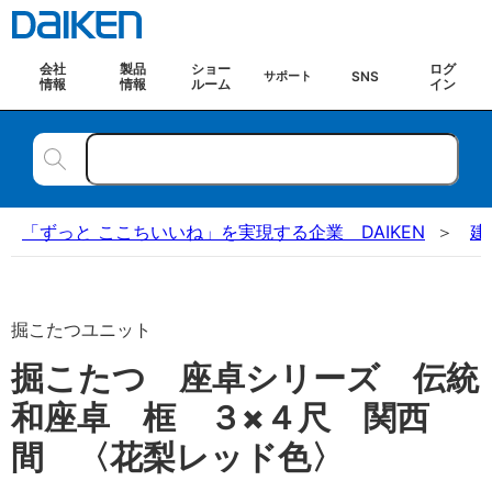
会社
製品
ショー
ログ
SNS
サポート
情報
情報
ルーム
イン
「ずっと ここちいいね」を実現する企業 DAIKEN
建
掘こたつユニット
掘こたつ 座卓シリーズ 伝統
和座卓 框 ３×４尺 関西
間 〈花梨レッド色〉