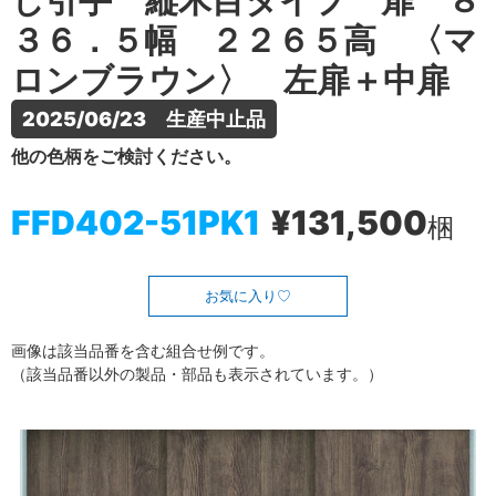
し引手 縦木目タイプ 扉 ８
３６．５幅 ２２６５高 〈マ
ロンブラウン〉 左扉＋中扉
2025/06/23　生産中止品
他の色柄をご検討ください。
FFD402-51PK1
¥131,500
梱
お気に入り
画像は該当品番を含む組合せ例です。
（該当品番以外の製品・部品も表示されています。）