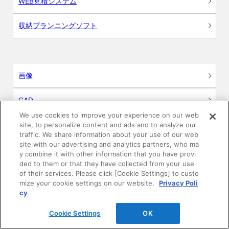
WEB見積システム
収納プランニングソフト
画像
CAD
We use cookies to improve your experience on our web
BIM用テクスチャー
site, to personalize content and ads and to analyze our
traffic. We share information about your use of our web
site with our advertising and analytics partners, who ma
図面（PDF）
y combine it with other information that you have provi
ded to them or that they have collected from your use
申請関係認定書類
of their services. Please click [Cookie Settings] to custo
mize your cookie settings on our website.
Privacy Poli
cy
施工・取扱説明書
Cookie Settings
OK
動画