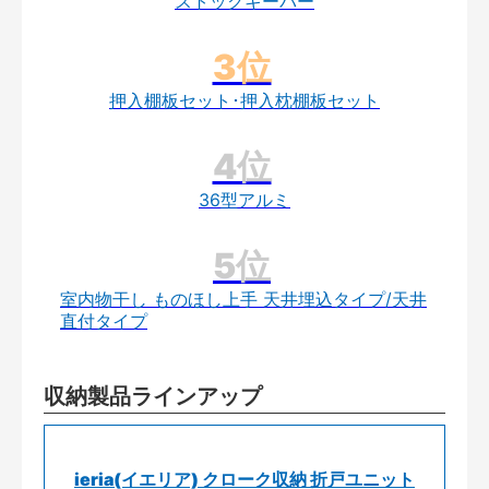
ストックキーパー
押入棚板セット･押入枕棚板セット
36型アルミ
室内物干し ものほし上手 天井埋込タイプ/天井
直付タイプ
収納製品ラインアップ
ieria(イエリア) クローク収納 折戸ユニット