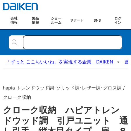
会社
製品
ショー
ログ
SNS
サポート
情報
情報
ルーム
イン
「ずっと ここちいいね」を実現する企業 DAIKEN
建
hapia トレンドウッド調･ソリッド調･レザー調･グロス調 /
クローク収納
クローク収納 ハピアトレン
ドウッド調 引戸ユニット 通