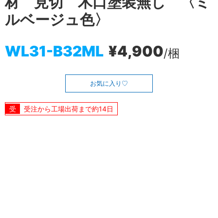
材 見切 木口塗装無し 〈ミ
ルベージュ色〉
WL31-B32ML
¥4,900
/梱
お気に入り
受注から工場出荷まで約14日