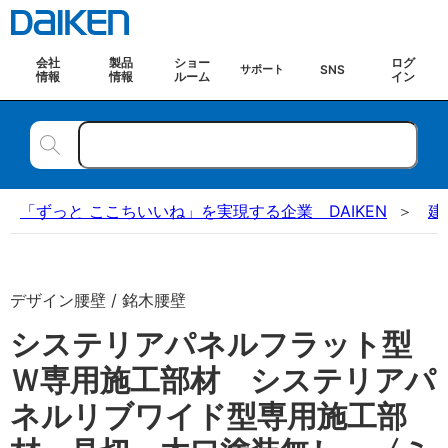
会社
製品
ショー
ログ
SNS
サポート
情報
情報
ルーム
イン
「ずっと ここちいいね」を実現する企業 DAIKEN
建
デザイン腰壁 / 銘木腰壁
システリアパネルフラット型
Ｗ専用施工部材 システリアパ
ネルリブワイド型専用施工部