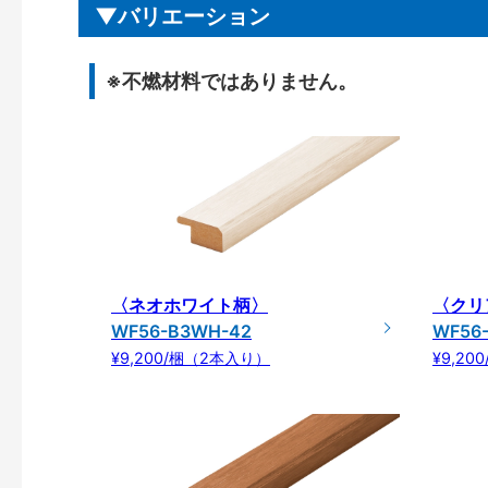
バリエーション
※不燃材料ではありません。
〈ネオホワイト柄〉
〈クリ
WF56-B3WH-42
WF56
¥9,200/梱（2本入り）
¥9,2