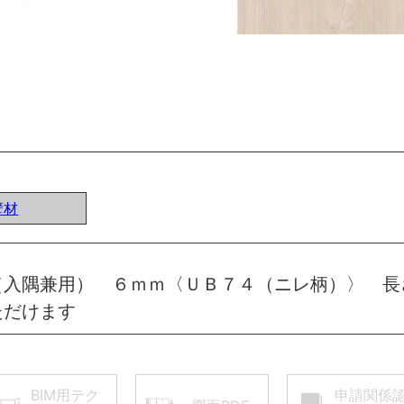
壁材
（入隅兼用） ６ｍｍ〈ＵＢ７４（ニレ柄）〉 長
ただけます
BIM用テク
申請関係