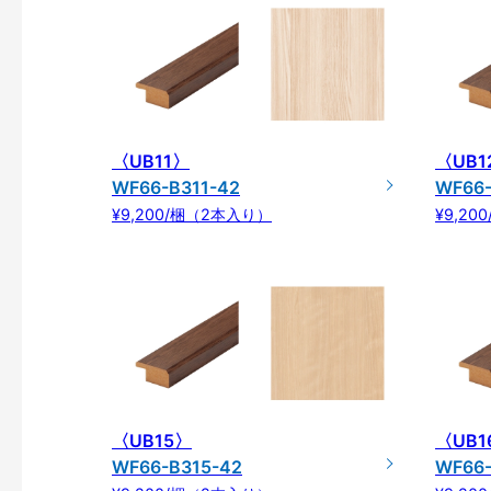
〈UB11〉
〈UB1
WF66-B311-42
WF66-
¥9,200/梱（2本入り）
¥9,2
〈UB15〉
〈UB1
WF66-B315-42
WF66-