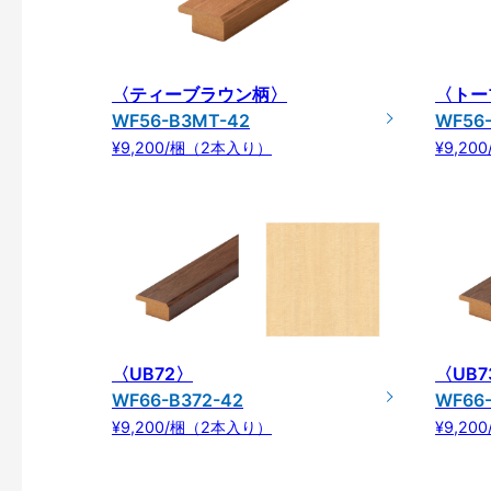
〈ティーブラウン柄〉
〈トー
WF56-B3MT-42
WF56
¥9,200/梱（2本入り）
¥9,2
〈UB72〉
〈UB7
WF66-B372-42
WF66-
¥9,200/梱（2本入り）
¥9,2