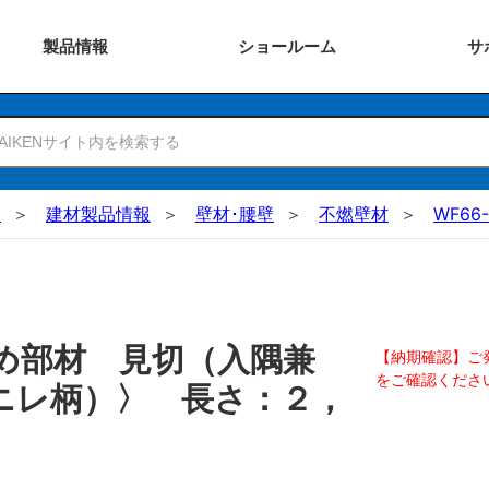
製品
情報
ショー
ルーム
サ
N
建材製品情報
壁材･腰壁
不燃壁材
WF66-
め部材 見切（入隅兼
【納期確認】ご
をご確認くださ
ニレ柄）〉 長さ：２，