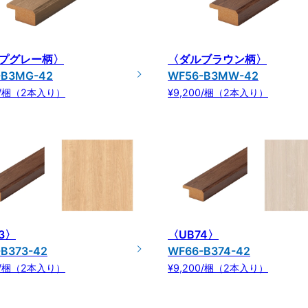
プグレー柄〉
〈ダルブラウン柄〉
-B3MG-42
WF56-B3MW-42
00/梱（2本入り）
¥9,200/梱（2本入り）
3〉
〈UB74〉
B373-42
WF66-B374-42
00/梱（2本入り）
¥9,200/梱（2本入り）