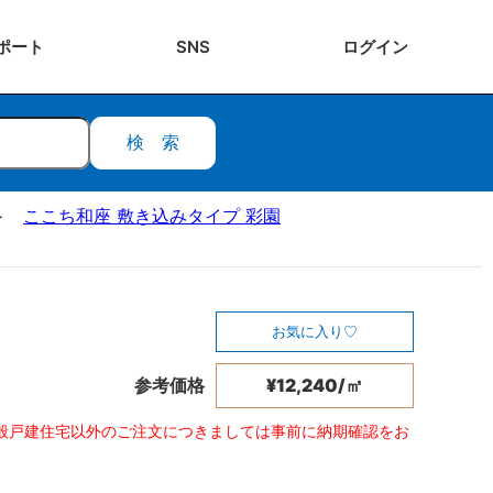
ポート
SNS
ログ
イン
検索
ここち和座 敷き込みタイプ 彩園
お気に入り
参考価格
¥12,240/㎡
般戸建住宅以外のご注文につきましては事前に納期確認をお
。