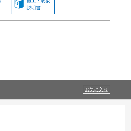
認
施工・取扱
説明書
お気に入り