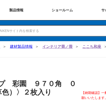
製品
情報
ショー
ルーム
サ
N
建材製品情報
インテリア畳／畳
ここち和座
プ 彩園 ９７０角 ０
草色）〉２枚入り
【納期確認】一
願いいたします