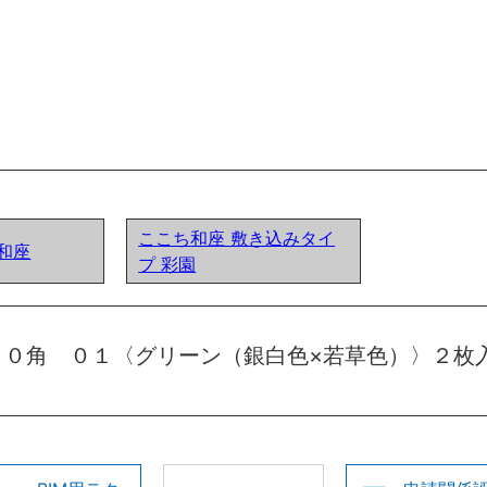
ここち和座 敷き込みタイ
和座
プ 彩園
７０角 ０１〈グリーン（銀白色×若草色）〉２枚