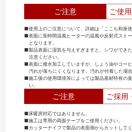
ご注意
ご使
■使用上のご注意について、詳細は「ここち和座使
■表面に長時間温風ヒーターの温風や反射式スト
となります。
■製品表面に湿気を与えすぎますと、シワができ
注意ください。
■表面に撥水加工していますが、しょう油やコーヒ
汚れが落ちにくくなります。汚れが付着した場
■施工後の使用環境等によっては製品基材特有の
い。
ご注意
ご採用
■床暖房対応ではありません。
■施工は専用の両面テープをご使用ください。
■カッターナイフで製品の表面側からカットして