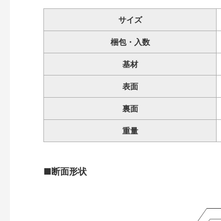
サイズ
梱包・入数
基材
表面
裏面
重量
■断面形状