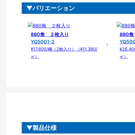
バリエーション
880角 ２枚入り
880
YQ5001-2
YQ500
¥17,600/梱（2枚入り）（¥11,380/
¥26,4
㎡）
㎡）
製品仕様