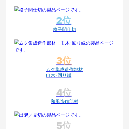
格子間仕切
ムク集成造作部材
巾木･回り縁
和風造作部材