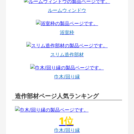
ルームウィンドウ
浴室枠
スリム造作部材
巾木/回り縁
造作部材ページ人気ランキング
巾木/回り縁