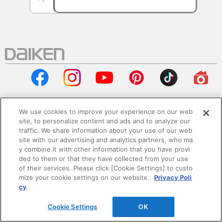
We use cookies to improve your experience on our web
site, to personalize content and ads and to analyze our
会社情報
traffic. We share information about your use of our web
site with our advertising and analytics partners, who ma
企業情報
y combine it with other information that you have provi
ded to them or that they have collected from your use
of their services. Please click [Cookie Settings] to custo
サステナビリティ
mize your cookie settings on our website.
Privacy Poli
cy
採用情報
Cookie Settings
OK
ニュースリリース