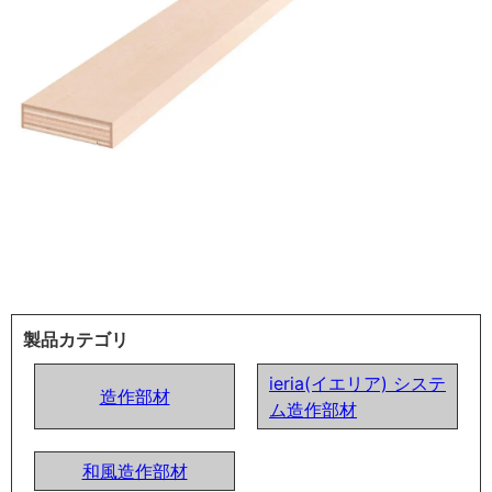
製品カテゴリ
ieria(イエリア) システ
造作部材
ム造作部材
和風造作部材