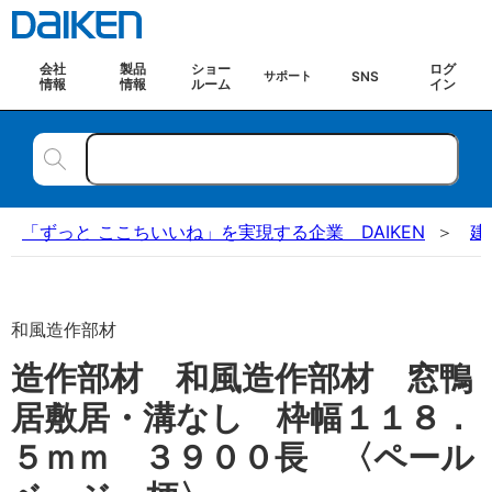
会社
製品
ショー
ログ
SNS
サポート
情報
情報
ルーム
イン
「ずっと ここちいいね」を実現する企業 DAIKEN
建
和風造作部材
造作部材 和風造作部材 窓鴨
居敷居・溝なし 枠幅１１８．
５ｍｍ ３９００長 〈ペール