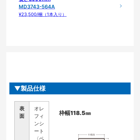
MD3743-564A
¥23,500/梱（1本入り）
製品仕様
表
オレ
枠幅118.5㎜
面
フィ
ンシ
ート
〈ペ