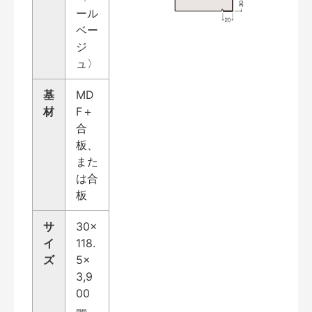
ール
ベー
ジ
ュ〉
基
MD
材
F＋
合
板、
また
は合
板
サ
30×
イ
118.
ズ
5×
3,9
00
㎜