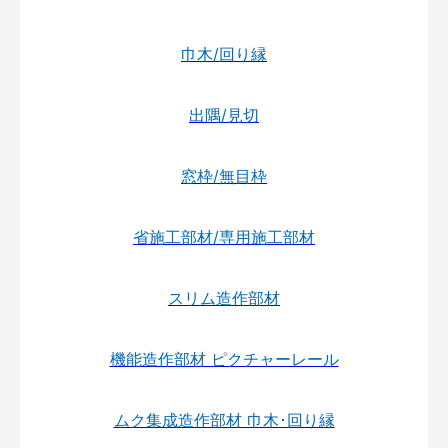
巾木/回り縁
出隅/見切
窓枠/無目枠
省施工部材/専用施工部材
スリム造作部材
機能造作部材 ピクチャーレール
ムク集成造作部材 巾木･回り縁