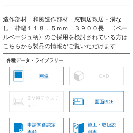
造作部材 和風造作部材 窓鴨居敷居・溝な
し 枠幅１１８．５ｍｍ ３９００長 〈ペー
ルベージュ柄〉のご採用を検討されている方は
こちらから製品の情報がご覧いただけます
各種データ・ライブラリー
画像
CAD
BIM用テクスチ
図面PDF
ャー
申請関係認定
施工・取扱説
書類
明書