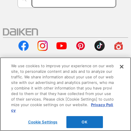
We use cookies to improve your experience on our web
site, to personalize content and ads and to analyze our
会社情報
traffic. We share information about your use of our web
site with our advertising and analytics partners, who ma
企業情報
y combine it with other information that you have provi
ded to them or that they have collected from your use
of their services. Please click [Cookie Settings] to custo
サステナビリティ
mize your cookie settings on our website.
Privacy Poli
cy
採用情報
Cookie Settings
OK
ニュースリリース