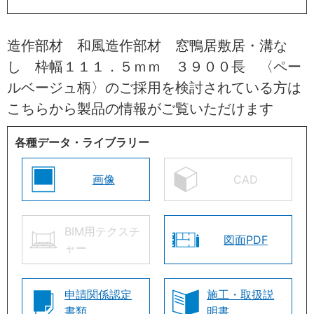
造作部材 和風造作部材 窓鴨居敷居・溝な
し 枠幅１１１．５ｍｍ ３９００長 〈ペー
ルベージュ柄〉のご採用を検討されている方は
こちらから製品の情報がご覧いただけます
各種データ・ライブラリー
画像
CAD
BIM用テクスチ
図面PDF
ャー
申請関係認定
施工・取扱説
書類
明書