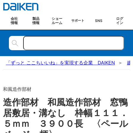
会社
製品
ショー
ログ
SNS
サポート
情報
情報
ルーム
イン
「ずっと ここちいいね」を実現する企業 DAIKEN
建
和風造作部材
造作部材 和風造作部材 窓鴨
居敷居・溝なし 枠幅１１１．
５ｍｍ ３９００長 〈ペール