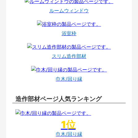
ルームウィンドウ
浴室枠
スリム造作部材
巾木/回り縁
造作部材ページ人気ランキング
巾木/回り縁