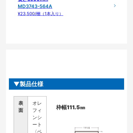
MD3743-564A
¥23,500/梱（1本入り）
製品仕様
表
オレ
枠幅111.5㎜
面
フィ
ンシ
ート
〈ペ