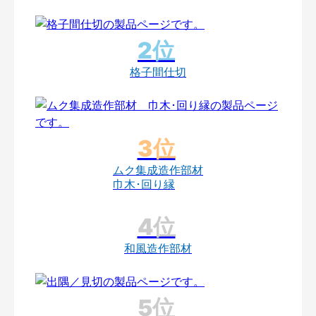
格子間仕切
ムク集成造作部材
巾木･回り縁
和風造作部材