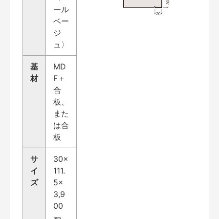
ール
ベー
ジ
ュ〉
基
MD
材
F＋
合
板、
また
は合
板
サ
30×
イ
111.
ズ
5×
3,9
00
㎜