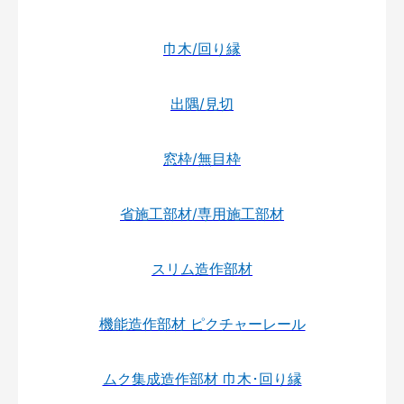
巾木/回り縁
出隅/見切
窓枠/無目枠
省施工部材/専用施工部材
スリム造作部材
機能造作部材 ピクチャーレール
ムク集成造作部材 巾木･回り縁