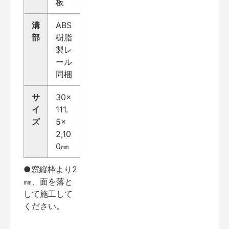
板
溝
ABS
部
樹脂
製レ
ール
同梱
サ
30×
イ
111.
ズ
5×
2,10
0㎜
●窓縦枠より2
㎜、面を落と
して施工して
ください。