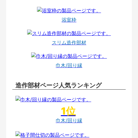
浴室枠
スリム造作部材
巾木/回り縁
造作部材ページ人気ランキング
巾木/回り縁