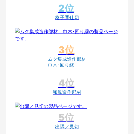
格子間仕切
ムク集成造作部材
巾木･回り縁
和風造作部材
出隅／見切