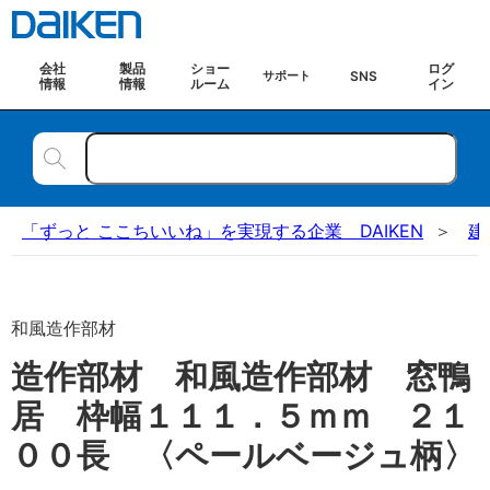
会社
製品
ショー
ログ
SNS
サポート
情報
情報
ルーム
イン
「ずっと ここちいいね」を実現する企業 DAIKEN
建
和風造作部材
造作部材 和風造作部材 窓鴨
居 枠幅１１１．５ｍｍ ２１
００長 〈ペールベージュ柄〉