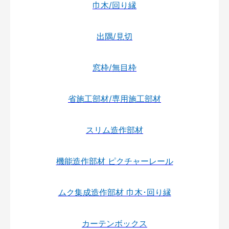
巾木/回り縁
出隅/見切
窓枠/無目枠
省施工部材/専用施工部材
スリム造作部材
機能造作部材 ピクチャーレール
ムク集成造作部材 巾木･回り縁
カーテンボックス