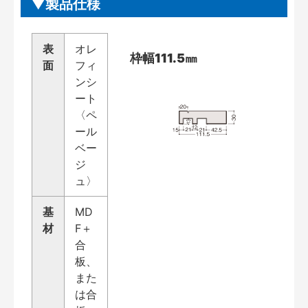
製品仕様
表
オレ
枠幅111.5㎜
面
フィ
ンシ
ート
〈ペ
ール
ベー
ジ
ュ〉
基
MD
材
F＋
合
板、
また
は合