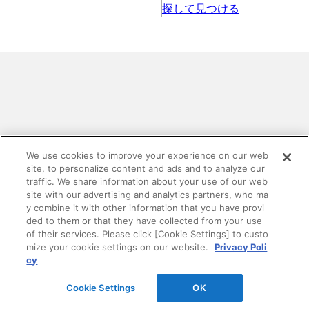
お探しの内容は見つかりましたか？
We use cookies to improve your experience on our web
site, to personalize content and ads and to analyze our
traffic. We share information about your use of our web
DAIKENホームページ内の情報を検索できます。 複数
site with our advertising and analytics partners, who ma
語で検索を行う場合は、単語と単語の間をスペースで
y combine it with other information that you have provi
区切ってください。
ded to them or that they have collected from your use
of their services. Please click [Cookie Settings] to custo
mize your cookie settings on our website.
Privacy Poli
cy
Cookie Settings
OK