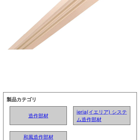
製品カテゴリ
ieria(イエリア) システ
造作部材
ム造作部材
和風造作部材