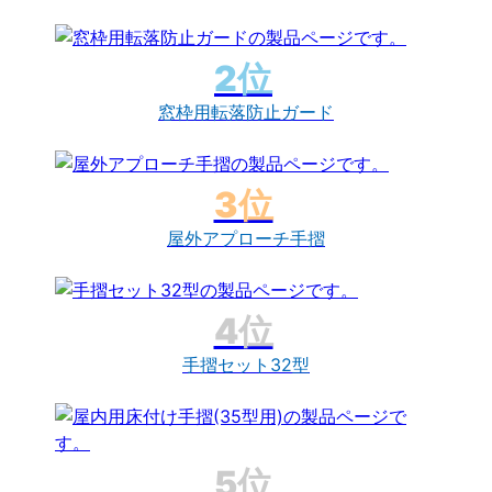
窓枠用転落防止ガード
屋外アプローチ手摺
手摺セット32型