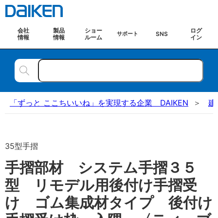
会社
製品
ショー
ログ
SNS
サポート
情報
情報
ルーム
イン
「ずっと ここちいいね」を実現する企業 DAIKEN
建
35型手摺
手摺部材 システム手摺３５
型 リモデル用後付け手摺受
け ゴム集成材タイプ 後付け