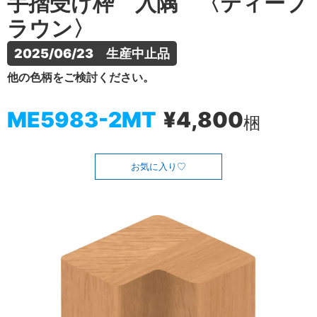
手摺受け枠 入隅 〈ティーブ
ラウン〉
2025/06/23　生産中止品
他の色柄をご検討ください。
ME5983-2MT
¥4,800
梱
お気に入り