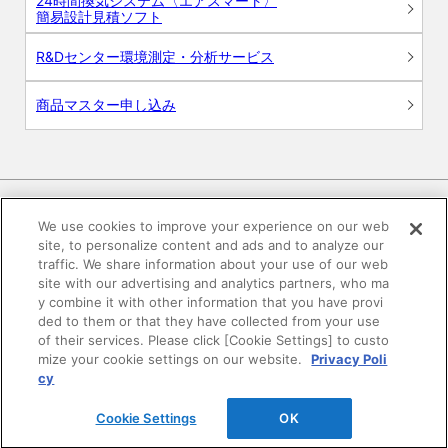
24時間換気システム〈エアスマート〉
簡易設計見積ソフト
R&Dセンター環境測定・分析サービス
商品マスター申し込み
We use cookies to improve your experience on our web
site, to personalize content and ads and to analyze our
電子公告
このWEBサイトについて
traffic. We share information about your use of our web
site with our advertising and analytics partners, who ma
プライバシーポリシー
y combine it with other information that you have provi
ded to them or that they have collected from your use
of their services. Please click [Cookie Settings] to custo
SNSコミュニティガイドライン
サイトマップ
mize your cookie settings on our website.
Privacy Poli
cy
©DAIKEN Corporation All Rights Reserved.
Cookie Settings
OK