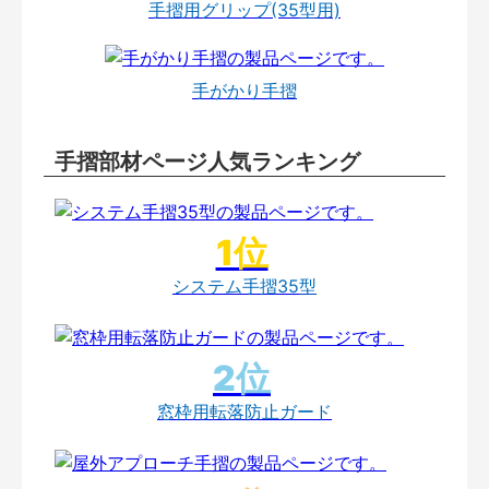
手摺用グリップ(35型用)
手がかり手摺
手摺部材ページ人気ランキング
システム手摺35型
窓枠用転落防止ガード