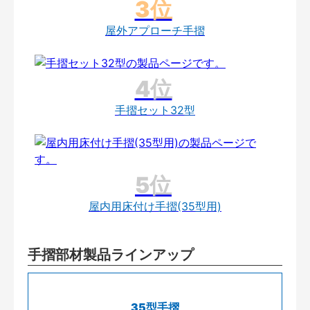
屋外アプローチ手摺
手摺セット32型
屋内用床付け手摺(35型用)
手摺部材製品ラインアップ
35型手摺