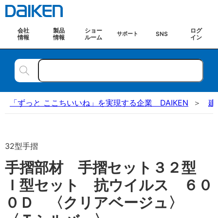
会社
製品
ショー
ログ
SNS
サポート
情報
情報
ルーム
イン
「ずっと ここちいいね」を実現する企業 DAIKEN
建
32型手摺
手摺部材 手摺セット３２型
Ｉ型セット 抗ウイルス ６０
０Ｄ 〈クリアベージュ〉