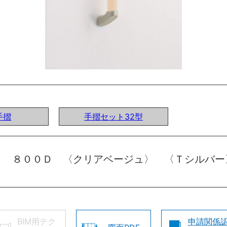
手摺
手摺セット32型
ト ８００Ｄ 〈クリアベージュ〉 〈Ｔシルバー
BIM用テク
申請関係