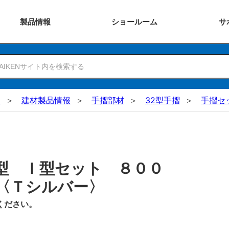
製品
情報
ショー
ルーム
サ
N
建材製品情報
手摺部材
32型手摺
手摺セ
型 Ｉ型セット ８００
〈Ｔシルバー〉
ください。