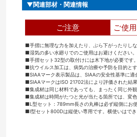
関連部材・関連情報
ご注意
ご使
■手摺に無理な力を加えたり、ぶら下がったりし
■湿気の多い水廻りでのご使用はお避けください
■手摺セット32型の取付けには木下地が必要です
■抗ウイルス加工は、病気の治療や予防を目的と
■SIAAマーク表示製品は、SIAAの安全性基準に
■SIAAマークはISO 21702法により評価
■集成材は同じ材料であっても、まったく同じ外観
■集成材は時間がたつと光が当たる箇所では、変
■L型セット：789mm長さの丸棒は必ず縦側にお
■I型セット800Dは縦使い専用です。横使いはで