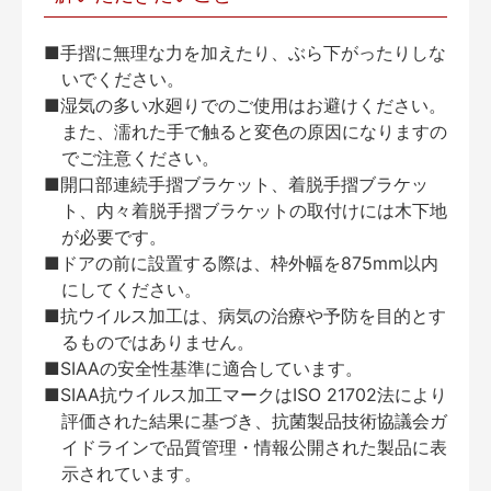
■手摺に無理な力を加えたり、ぶら下がったりしな
いでください。
■湿気の多い水廻りでのご使用はお避けください。
また、濡れた手で触ると変色の原因になりますの
でご注意ください。
■開口部連続手摺ブラケット、着脱手摺ブラケッ
ト、内々着脱手摺ブラケットの取付けには木下地
が必要です。
■ドアの前に設置する際は、枠外幅を875mm以内
にしてください。
■抗ウイルス加工は、病気の治療や予防を目的とす
るものではありません。
■SIAAの安全性基準に適合しています。
■SIAA抗ウイルス加工マークはISO 21702法により
評価された結果に基づき、抗菌製品技術協議会ガ
イドラインで品質管理・情報公開された製品に表
示されています。