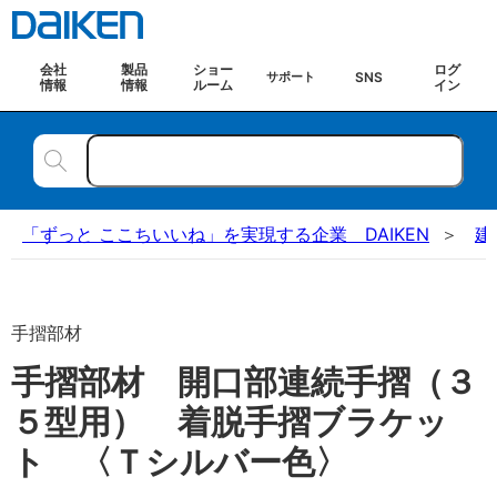
会社
製品
ショー
ログ
SNS
サポート
情報
情報
ルーム
イン
「ずっと ここちいいね」を実現する企業 DAIKEN
建
手摺部材
手摺部材 開口部連続手摺（３
５型用） 着脱手摺ブラケッ
ト 〈Ｔシルバー色〉