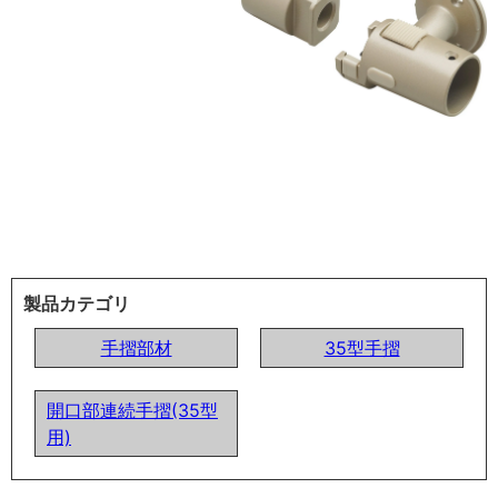
製品カテゴリ
手摺部材
35型手摺
開口部連続手摺(35型
用)