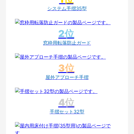
システム手摺35型
窓枠用転落防止ガード
屋外アプローチ手摺
手摺セット32型