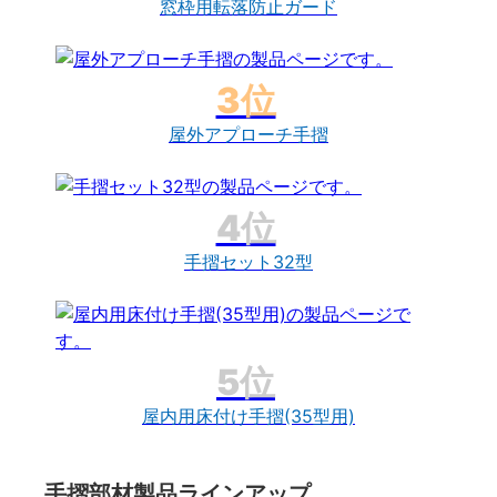
窓枠用転落防止ガード
屋外アプローチ手摺
手摺セット32型
屋内用床付け手摺(35型用)
手摺部材製品ラインアップ