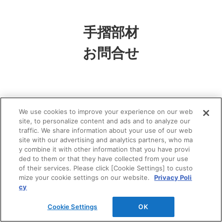
手摺部材
お問合せ
We use cookies to improve your experience on our web
site, to personalize content and ads and to analyze our
Webカタログの閲覧・請求は、下記のボタンか
traffic. We share information about your use of our web
らご依頼いただけます。
site with our advertising and analytics partners, who ma
y combine it with other information that you have provi
ded to them or that they have collected from your use
of their services. Please click [Cookie Settings] to custo
Webカタログの閲覧・請求
mize your cookie settings on our website.
Privacy Poli
cy
Cookie Settings
OK