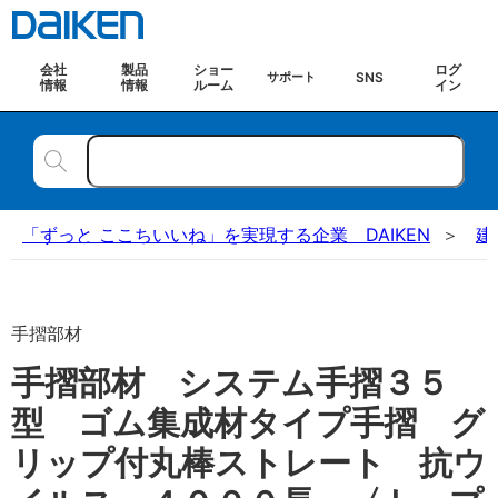
会社
製品
ショー
ログ
SNS
サポート
情報
情報
ルーム
イン
「ずっと ここちいいね」を実現する企業 DAIKEN
建
手摺部材
手摺部材 システム手摺３５
型 ゴム集成材タイプ手摺 グ
リップ付丸棒ストレート 抗ウ