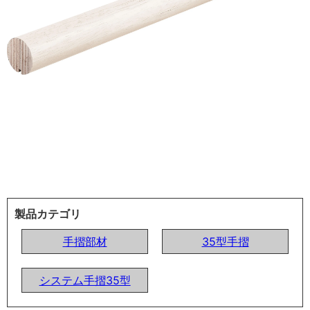
製品カテゴリ
手摺部材
35型手摺
システム手摺35型