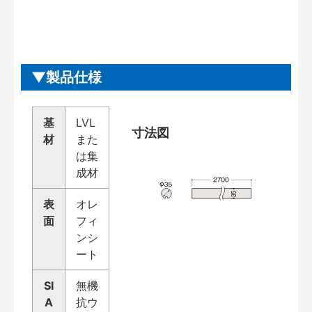
製品仕様
基
LVL
寸法図
材
また
は集
成材
表
オレ
面
フィ
ンシ
ート
SI
無機
A
抗ウ