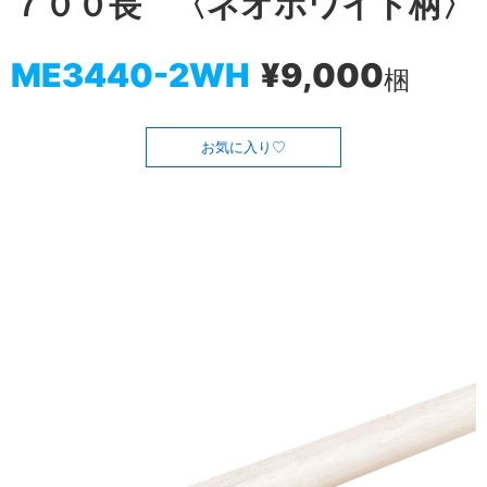
７００長 〈ネオホワイト柄〉
ME3440-2WH
¥9,000
梱
お気に入り