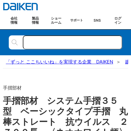
会社
製品
ショー
ログ
SNS
サポート
情報
情報
ルーム
イン
「ずっと ここちいいね」を実現する企業 DAIKEN
建
手摺部材
手摺部材 システム手摺３５
型 ベーシックタイプ手摺 丸
棒ストレート 抗ウイルス ２