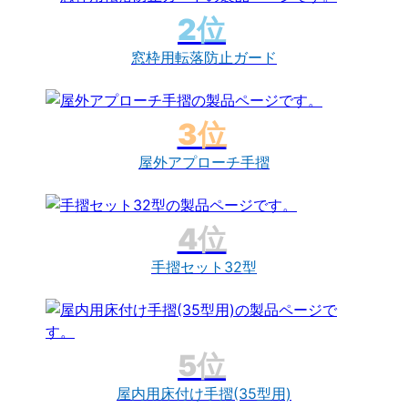
窓枠用転落防止ガード
屋外アプローチ手摺
手摺セット32型
屋内用床付け手摺(35型用)