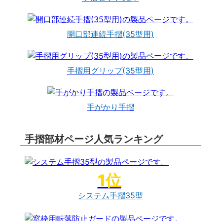
開口部連続手摺(35型用)
手摺用グリップ(35型用)
手がかり手摺
手摺部材ページ人気ランキング
システム手摺35型