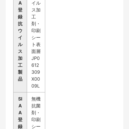
A
イル
登
ス加
録
工
抗
剤・
ウ
印刷
イ
シー
ル
ト表
ス
面層
加
JP0
工
612
製
309
品
X00
09L
SI
無機
A
抗菌
A
剤・
登
印刷
録
シー