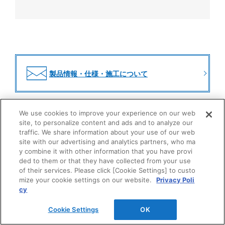
製品情報・仕様・施工について
製品に関するご質問、ご相談はこちらからお問合せくださ
We use cookies to improve your experience on our web
い。
site, to personalize content and ads and to analyze our
※お取引（見積り、注文、納期等）に関わるお問い合わせ
traffic. We share information about your use of our web
は、
弊社営業窓口
までお願いいたします。
site with our advertising and analytics partners, who ma
y combine it with other information that you have provi
ded to them or that they have collected from your use
of their services. Please click [Cookie Settings] to custo
mize your cookie settings on our website.
Privacy Poli
cy
Cookie Settings
OK