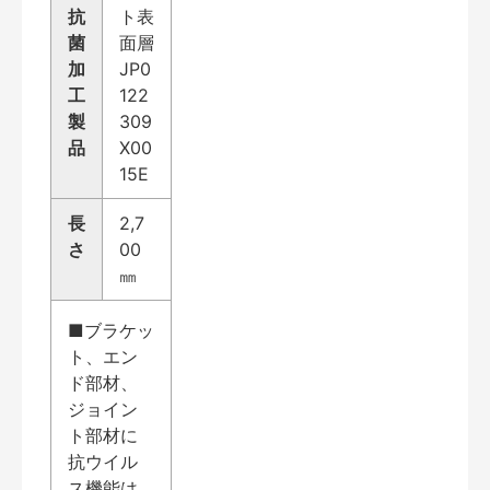
抗
ト表
菌
面層
加
JP0
工
122
製
309
品
X00
15E
長
2,7
さ
00
㎜
■ブラケッ
ト、エン
ド部材、
ジョイン
ト部材に
抗ウイル
ス機能は