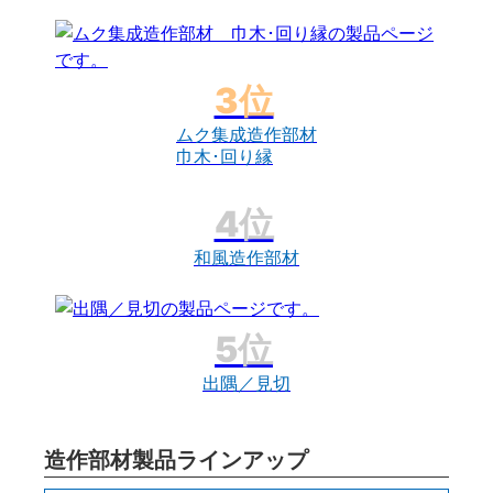
ムク集成造作部材
巾木･回り縁
和風造作部材
出隅／見切
造作部材製品ラインアップ