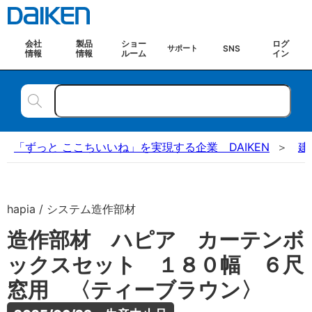
会社
製品
ショー
ログ
SNS
サポート
情報
情報
ルーム
イン
「ずっと ここちいいね」を実現する企業 DAIKEN
建
hapia / システム造作部材
造作部材 ハピア カーテンボ
ックスセット １８０幅 ６尺
窓用 〈ティーブラウン〉