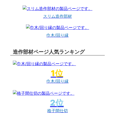
スリム造作部材
巾木/回り縁
造作部材ページ人気ランキング
巾木/回り縁
格子間仕切