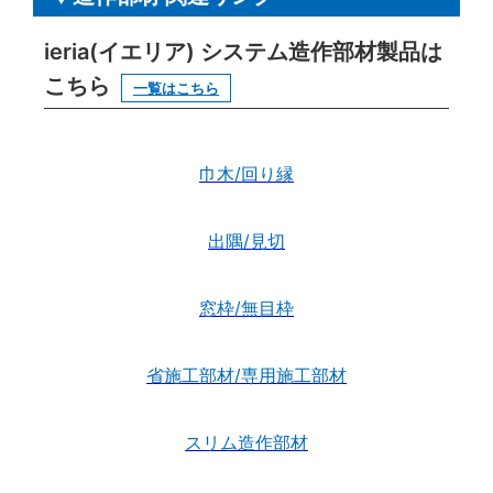
ieria(イエリア) システム造作部材製品は
こちら
一覧はこちら
巾木/回り縁
出隅/見切
窓枠/無目枠
省施工部材/専用施工部材
スリム造作部材