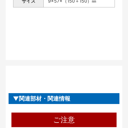
サイズ
9×57×（150＋150）㎜
関連部材・関連情報
ご注意