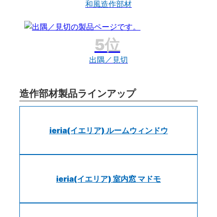
和風造作部材
出隅／見切
造作部材製品ラインアップ
ieria(イエリア) ルームウィンドウ
ieria(イエリア) 室内窓 マドモ