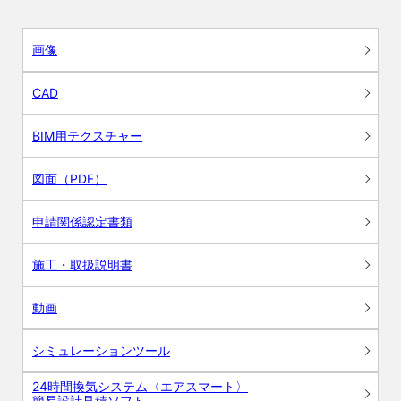
画像
CAD
BIM用テクスチャー
図面（PDF）
申請関係認定書類
施工・取扱説明書
動画
シミュレーションツール
24時間換気システム〈エアスマート〉
簡易設計見積ソフト