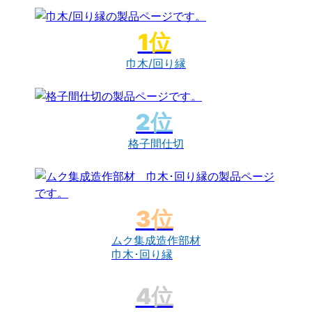
巾木/回り縁
格子間仕切
ムク集成造作部材
巾木･回り縁