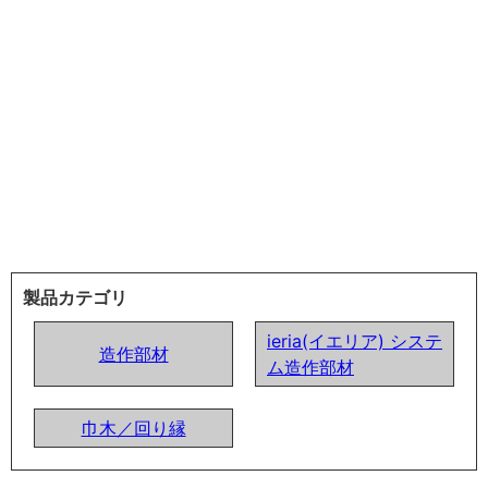
製品カテゴリ
ieria(イエリア) システ
造作部材
ム造作部材
巾木／回り縁