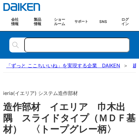
会社
製品
ショー
ログ
SNS
サポート
情報
情報
ルーム
イン
「ずっと ここちいいね」を実現する企業 DAIKEN
建
ieria(イエリア) システム造作部材
造作部材 イエリア 巾木出
隅 スライドタイプ（ＭＤＦ基
材） 〈トープグレー柄〉