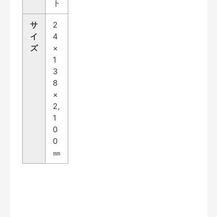
ト
サ
2
イ
4
ズ
×
1
3
8
×
2,
1
0
0
㎜