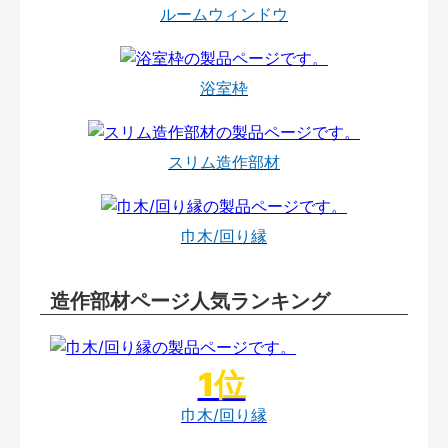
ルームウィンドウ
浴室枠
スリム造作部材
巾木/回り縁
造作部材ページ人気ランキング
巾木/回り縁