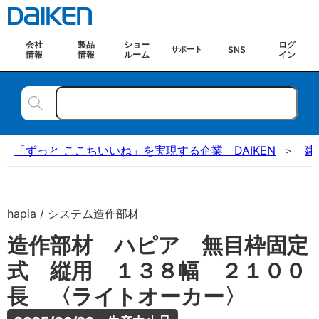
会社
製品
ショー
ログ
SNS
サポート
情報
情報
ルーム
イン
「ずっと ここちいいね」を実現する企業 DAIKEN
建
hapia / システム造作部材
造作部材 ハピア 無目枠固定
式 縦用 １３８幅 ２１００
長 〈ライトオーカー〉