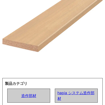
製品カテゴリ
hapia システム造作部
造作部材
材