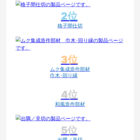
格子間仕切
ムク集成造作部材
巾木･回り縁
和風造作部材
出隅／見切