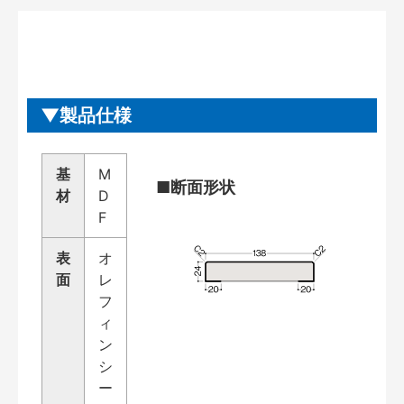
製品仕様
基
M
■断面形状
材
D
F
表
オ
面
レ
フ
ィ
ン
シ
ー