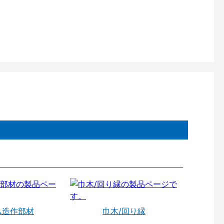
ム造作部材
巾木/回り縁