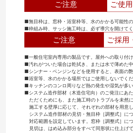
ご注意
ご使
■無目枠は、窓枠・浴室枠等、水のかかる可能性
■枠組み時、サッシ施工時は、必ず導穴を開けて
ご注意
ご採用
■一般住宅室内専用の製品です。屋外への取り付
■汚れがついた場合は乾拭き、または水で薄めた
■シンナー・ベンジンなどを使用すると、表面の
■浴室等、水のかかる場所ではご使用しないでく
■キッチンのコンロ周りなど熱の発生や湿気が多
■システム造作部材（木造住宅向）のご発注にあ
ただくためにも、また施工時のトラブルを未然
施工する壁厚に応じて、それぞれの部材を用意
システム造作部材の見切・無目枠［調整式］につ
対応範囲を設定しています。窓枠［調整式］に
見切は、はめ込み部分をすべて同形状に仕上げ