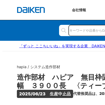
会社
情報
「ずっと ここちいいね」を実現する企業 DAIKE
hapia / システム造作部材
造作部材 ハピア 無目枠
幅 ３９００長 〈ティー
代替推奨品は、20
2025/06/23　生産中止品