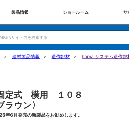
製品
情報
ショー
ルーム
サ
N
建材製品情報
造作部材
hapia システム造作部
固定式 横用 １０８
ブラウン〉
25年6月発売の新製品をお勧めします。