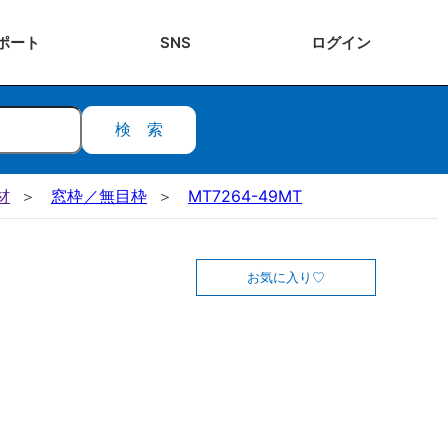
ポート
SNS
ログ
イン
検索
材
窓枠／無目枠
MT7264-49MT
お気に入り