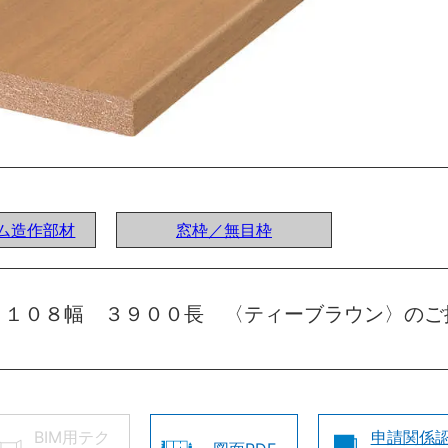
ステム造作部材
窓枠／無目枠
 １０８幅 ３９００長 〈ティーブラウン〉のご
BIM用テク
申請関係