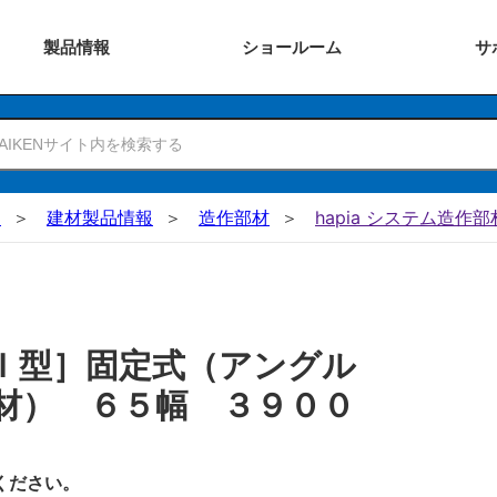
製品
情報
ショー
ルーム
サ
N
建材製品情報
造作部材
hapia システム造作部
Ｉ型］固定式（アングル
材） ６５幅 ３９００
ください。