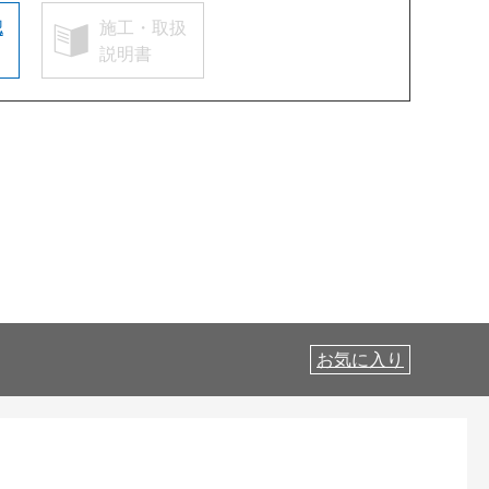
認
施工・取扱
説明書
お気に入り