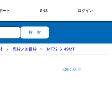
ポート
SNS
ログ
イン
検索
材
窓枠／無目枠
MT7216-49MT
お気に入り