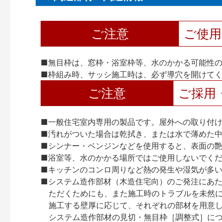
ご注意
ご使
■無目枠は、窓枠・浴室枠等、水のかかる可能性
■枠組み時、サッシ施工時は、必ず導穴を開けて
ご注意
ご採用
■一般住宅室内専用の製品です。屋外への取り付
■汚れがついた場合は乾拭き、または水で薄めた
■シンナー・ベンジンなどを使用すると、表面の
■浴室等、水のかかる場所ではご使用しないでく
■キッチンのコンロ周りなど熱の発生や湿気が多
■システム造作部材（木造住宅向）のご発注にあ
ただくためにも、また施工時のトラブルを未然
施工する壁厚に応じて、それぞれの部材を用意
システム造作部材の見切・無目枠［調整式］につ