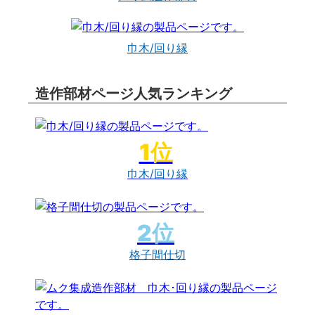
巾木/回り縁
造作部材ページ人気ランキング
巾木/回り縁
格子間仕切