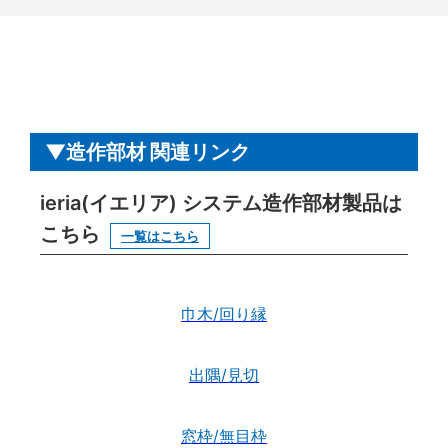
造作部材 関連リンク
ieria(イエリア) システム造作部材製品は
こちら
一覧はこちら
巾木/回り縁
出隅/見切
窓枠/無目枠