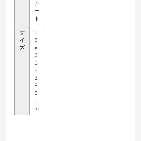
シ
ー
ト
サ
1
イ
5
ズ
×
3
0
×
3,
9
0
0
㎜