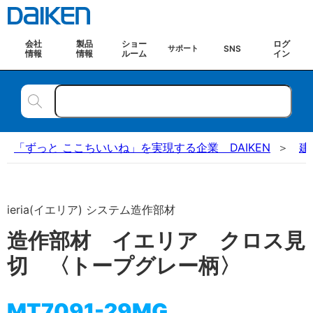
会社
製品
ショー
ログ
SNS
サポート
情報
情報
ルーム
イン
「ずっと ここちいいね」を実現する企業 DAIKEN
建
ieria(イエリア) システム造作部材
造作部材 イエリア クロス見
切 〈トープグレー柄〉
MT7091-29MG