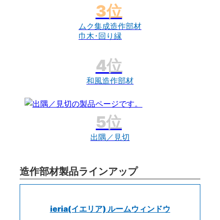
ムク集成造作部材
巾木･回り縁
和風造作部材
出隅／見切
造作部材製品ラインアップ
ieria(イエリア) ルームウィンドウ