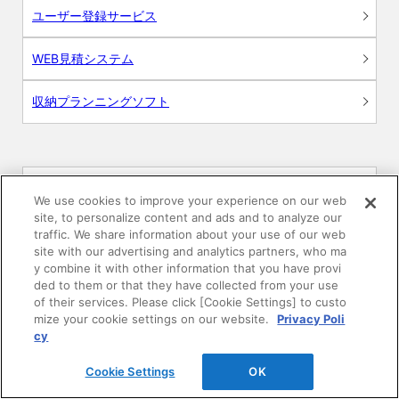
ユーザー登録サービス
WEB見積システム
収納プランニングソフト
画像
We use cookies to improve your experience on our web
site, to personalize content and ads and to analyze our
CAD
traffic. We share information about your use of our web
site with our advertising and analytics partners, who ma
y combine it with other information that you have provi
BIM用テクスチャー
ded to them or that they have collected from your use
of their services. Please click [Cookie Settings] to custo
図面（PDF）
mize your cookie settings on our website.
Privacy Poli
cy
申請関係認定書類
Cookie Settings
OK