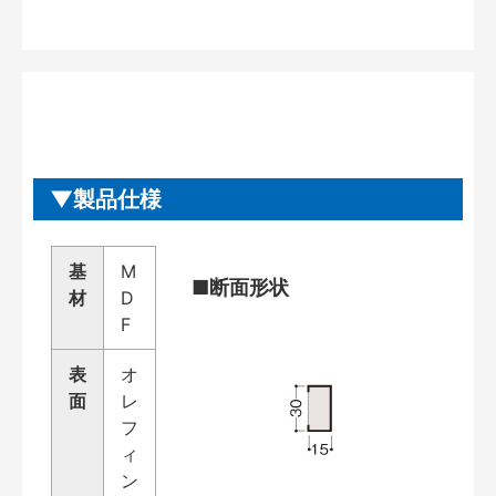
製品仕様
基
M
■断面形状
材
D
F
表
オ
面
レ
フ
ィ
ン